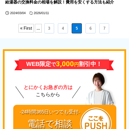
給湯器の交換料金の相場を解説！費用を安くする方法も紹介
2024/03/04
2026/01/11
« First
...
3
4
5
6
7
3,000
WEB限定
割引中！
で
円
とにかくお急ぎの方は
こちらから
-24時間365日いつでも受付-
電話で相談