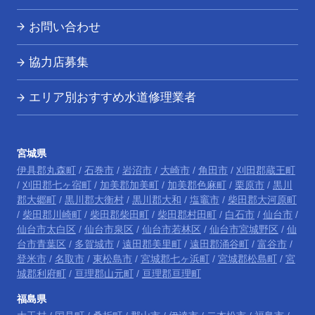
お問い合わせ
協力店募集
エリア別おすすめ水道修理業者
宮城県
伊具郡丸森町
/
石巻市
/
岩沼市
/
大崎市
/
角田市
/
刈田郡蔵王町
/
刈田郡七ヶ宿町
/
加美郡加美町
/
加美郡色麻町
/
栗原市
/
黒川
郡大郷町
/
黒川郡大衡村
/
黒川郡大和
/
塩竈市
/
柴田郡大河原町
/
柴田郡川崎町
/
柴田郡柴田町
/
柴田郡村田町
/
白石市
/
仙台市
/
仙台市太白区
/
仙台市泉区
/
仙台市若林区
/
仙台市宮城野区
/
仙
台市青葉区
/
多賀城市
/
遠田郡美里町
/
遠田郡涌谷町
/
富谷市
/
登米市
/
名取市
/
東松島市
/
宮城郡七ヶ浜町
/
宮城郡松島町
/
宮
城郡利府町
/
亘理郡山元町
/
亘理郡亘理町
福島県