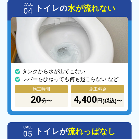
CASE
トイレの
水が流れない
04
タンクから水が出てこない
レバーをひねっても何も起こらない など
施工時間
施工料金
20
4,400
分〜
円(税込)〜
CASE
トイレが
流れっぱなし
05