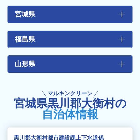
宮城県
【あ行】
伊具郡丸森町
/
石巻市
/
岩沼市
/
大崎市
福島県
【か行】
【あ行】
角田市
/
刈田郡蔵王町
/
刈田郡七ヶ宿町
/
加
大玉村
/ 会津坂下町 / 会津美里町 / 会津若松
山形県
美郡加美町
/
加美郡色麻町
/
栗原市
/
黒川郡
市 / 浅川町 / 飯舘村 / 石川町 / 泉崎村 / 猪苗代
大郷町
/
黒川郡大衡村
/
黒川郡大和町
町 / いわき市 / 大熊町 / 小野町
【た行】
【さ行】
天童市
【か行】
塩竈市
/
柴田郡大河原町
/
柴田郡川崎町
/
柴
マルキンクリーン
鏡石町 / 葛尾村 / 金山町 / 川内村 / 川俣町 / 喜
【は行】
田郡柴田町
/
柴田郡村田町
/
白石市
/
仙台市
/
宮城県黒川郡大衡村の
多方市 / 北塩原村 /
国見町
/
桑折町
/
郡山市
東根市
仙台市太白区
/
仙台市泉区
/
仙台市若林区
/
自治体情報
仙台市宮城野区
/
仙台市青葉区
【さ行 】
【や行】
鮫川村 / 下郷町 / 昭和村 / 白河市 / 新地町 / 須
【た行】
山形市
/
米沢市
賀川市 / 相馬市
多賀城市
/
遠田郡美里町
/
遠田郡涌谷町
/
富
黒川郡大衡村都市建設課上下水道係