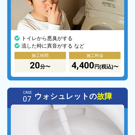
トイレから悪臭がする
流した時に異音がする など
施工時間
施工料金
20
4,400
分〜
円(税込)〜
CASE
ウォシュレットの
故障
07