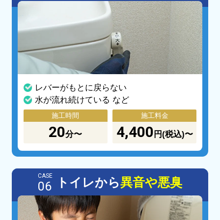
レバーがもとに戻らない
水が流れ続けている など
施工時間
施工料金
20
4,400
分〜
円(税込)〜
CASE
トイレから
異音や悪臭
06