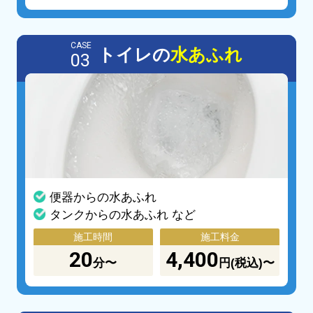
CASE
トイレの
水あふれ
03
便器からの水あふれ
タンクからの水あふれ など
施工時間
施工料金
20
4,400
分〜
円(税込)〜