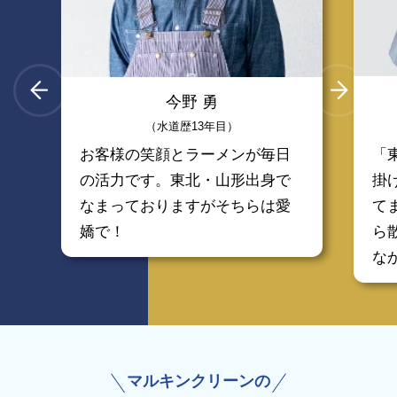
今野 勇
（水道歴13年目）
お客様の笑顔とラーメンが毎日
「
の活力です。東北・山形出身で
掛
なまっておりますがそちらは愛
て
嬌で！
ら
な
マルキンクリーンの