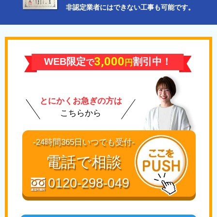
非認定業者にはできない工事も可能です。
3,000
WEB限定
割引中！
で
円
とにかくお急ぎの方は
こちらから
-24時間365日いつでも受付-
電話で相談
0120-298-049