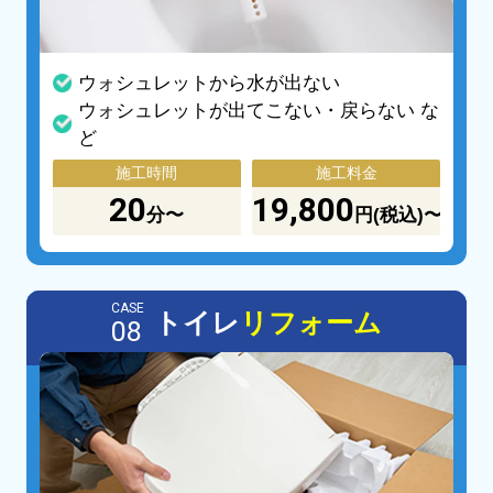
ウォシュレットから水が出ない
ウォシュレットが出てこない・戻らない な
ど
施工時間
施工料金
20
19,800
分〜
円(税込)〜
CASE
トイレ
リフォーム
08