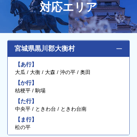
対応エリア
宮城県黒川郡大衡村
【あ行】
大瓜 / 大衡 / 大森 / 沖の平 / 奥田
【か行】
桔梗平 / 駒場
【た行】
中央平 / ときわ台 / ときわ台南
【ま行】
松の平