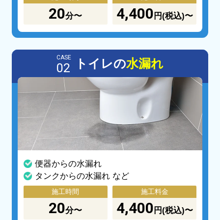
20
4,400
分〜
円(税込)〜
CASE
トイレの
水漏れ
02
便器からの水漏れ
タンクからの水漏れ など
施工時間
施工料金
20
4,400
分〜
円(税込)〜