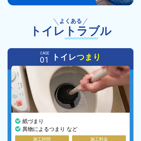
よくある
トイレ
トラブル
CASE
トイレ
つまり
01
紙づまり
異物によるつまり など
施工時間
施工料金