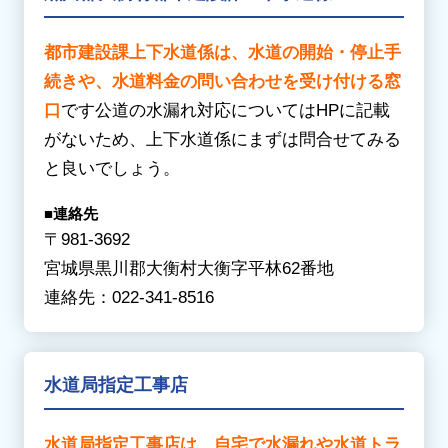
谷市
/
登米市
【た行】
伊達市
/ 只見町 / 棚倉町 / 玉川村 / 田村市 / 天
【な行】
都市建設課上下水道係は、水道の開始・停止手
栄村 / 富岡町
名取市
続きや、水道料金の問い合わせを受け付ける窓
【な行】
【は行】
口
です公道の水漏れ対応についてはHPに記載
中島村 / 浪江町 / 楢葉町 / 西会津町 / 西郷村 /
東松島市
がないため、上下水道係にまずは問合せてみる
二本松市
【ま行】
と良いでしょう。
【は行】
宮城郡七ヶ浜町
/
宮城郡松島町
/
宮城郡利府
福島市
/ 塙町 / 磐梯町 / 檜枝岐村 / 平田村 / 広
町
■連絡先
野町 / 双葉町 / 古殿町
〒981-3692
【わ行】
【ま行】
宮城県黒川郡大衡村大衡字平林62番地
亘理郡山元町
/
亘理郡亘理町
三島町 / 南会津町 / 南相馬市 /
三春町
/
本宮市
連絡先：022-341-8516
【や行】
柳津町 / 矢吹町 / 矢祭町 / 湯川村
水道局指定工事店
水道局指定工事店は、自宅で水漏れや水道トラ