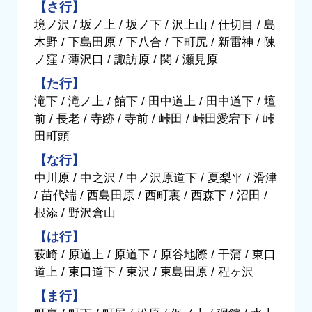
【さ行】
境ノ沢 / 坂ノ上 / 坂ノ下 / 沢上山 / 仕切目 / 島
木野 / 下島田原 / 下八合 / 下町尻 / 新雷神 / 陳
ノ窪 / 薄沢口 / 諏訪原 / 関 / 瀬見原
【た行】
滝下 / 滝ノ上 / 館下 / 田中道上 / 田中道下 / 壇
前 / 長老 / 寺跡 / 寺前 / 峠田 / 峠田愛宕下 / 峠
田町頭
【な行】
中川原 / 中之沢 / 中ノ沢原道下 / 夏梨平 / 滑津
/ 苗代端 / 西島田原 / 西町裏 / 西森下 / 沼田 /
根添 / 野沢倉山
【は行】
萩崎 / 原道上 / 原道下 / 原谷地際 / 干蒲 / 東口
道上 / 東口道下 / 東沢 / 東島田原 / 程ヶ沢
【ま行】