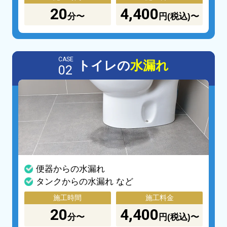
20
4,400
分〜
円(税込)〜
CASE
トイレの
水漏れ
02
便器からの水漏れ
タンクからの水漏れ など
施工時間
施工料金
20
4,400
分〜
円(税込)〜