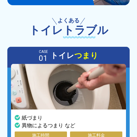
よくある
トイレ
トラブル
CASE
トイレ
つまり
01
紙づまり
異物によるつまり など
施工時間
施工料金