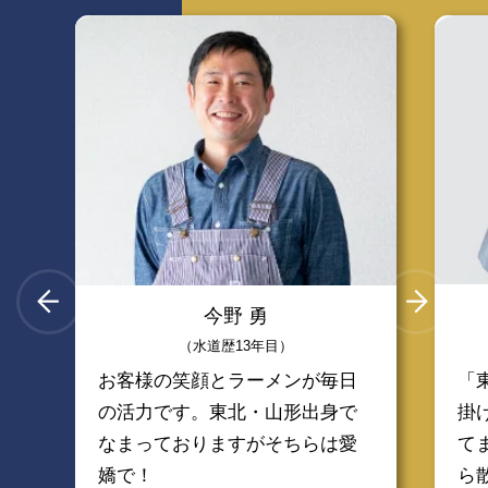
今野 勇
（水道歴13年目）
お客様の笑顔とラーメンが毎日
「
の活力です。東北・山形出身で
掛
なまっておりますがそちらは愛
て
嬌で！
ら