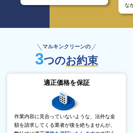
な
マルキンクリーンの
3
つの
お約束
適正価格を保証
作業内容に見合っていないような、法外な金
額を請求してくる業者が後を絶ちませんが、