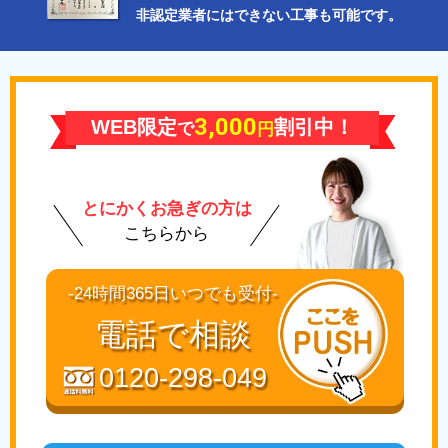
非認定業者にはできない工事も可能です。
3,000
WEB限定
割引中！
で
円
とにかくお急ぎの方は
こちらから
-24時間365日いつでも受付-
電話で相談
0120-298-049