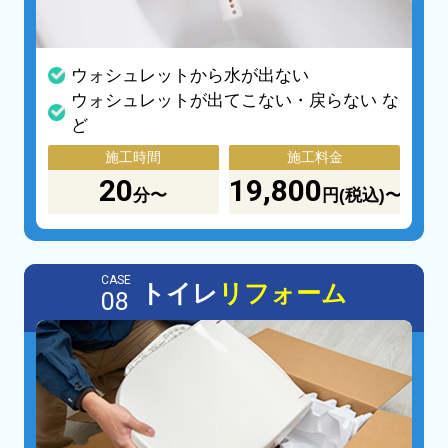
ウォシュレットから水が出ない
ウォシュレットが出てこない・戻らない な
ど
施工時間
施工料金
20
19,800
分〜
円(税込)〜
CASE
トイレ
リフォーム
08