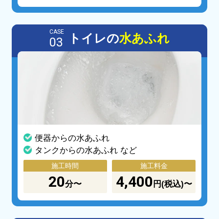
CASE
トイレの
水あふれ
03
便器からの水あふれ
タンクからの水あふれ など
施工時間
施工料金
20
4,400
分〜
円(税込)〜