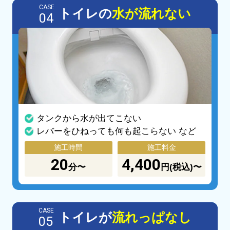
CASE
トイレの
水が流れない
04
タンクから水が出てこない
レバーをひねっても何も起こらない など
施工時間
施工料金
20
4,400
分〜
円(税込)〜
CASE
トイレが
流れっぱなし
05