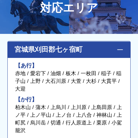
対応エリア
宮城県刈田郡七ヶ宿町
【あ行】
赤地 / 愛宕下 / 油畑 / 板木 / 一枚田 / 稲子 / 稲
子山 / 上野 / 大石川原 / 大萱 / 大杉 / 大貫平 /
大迎
【か行】
柏木山 / 蒲木 / 上烏川 / 上川原 / 上島田原 / 上
ノ平 / 上ノ平山 / 上ノ台 / 上八合 / 神林山 / 上
町尻 / 烏川岳 / 切通 / 行人原道上 / 栗原 / 小駕
籠沢