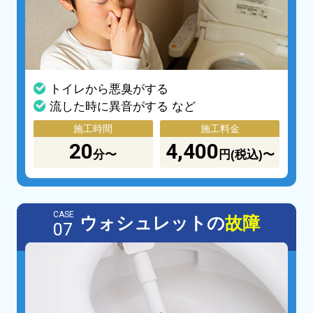
トイレから悪臭がする
流した時に異音がする など
施工時間
施工料金
20
4,400
分〜
円(税込)〜
CASE
ウォシュレットの
故障
07