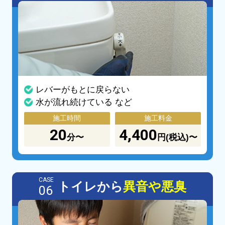
レバーがもとに戻らない
水が流れ続けている など
施工時間
施工料金
20
4,400
分〜
円(税込)〜
CASE
トイレから
異音や悪臭
06