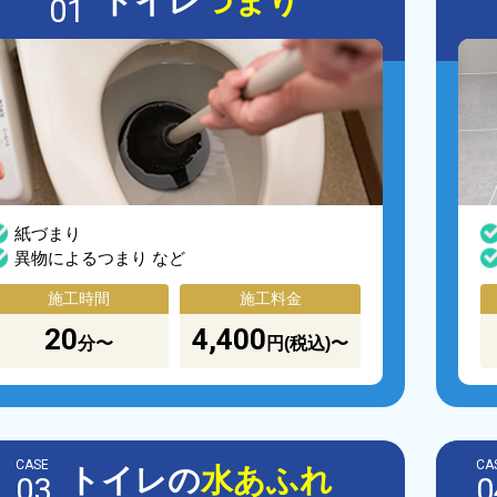
トイレ
つまり
01
紙づまり
異物によるつまり など
施工時間
施工料金
20
4,400
分〜
円(税込)〜
CASE
CA
トイレの
水あふれ
03
0