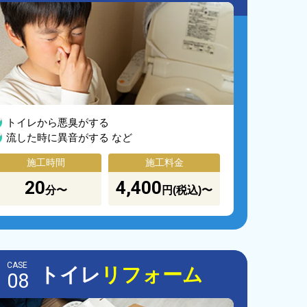
トイレから悪臭がする
流した時に異音がする など
施工時間
施工料金
20
4,400
分〜
円(税込)〜
CASE
トイレ
リフォーム
08