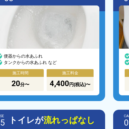
便器からの水あふれ
タンクからの水あふれ など
施工時間
施工料金
20
4,400
分〜
円(税込)〜
SE
CA
トイレが
流れっぱなし
5
0