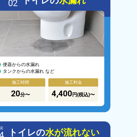
トイレの
水漏れ
02
便器からの水漏れ
タンクからの水漏れ など
施工時間
施工料金
20
4,400
分〜
円(税込)〜
SE
トイレの
水が流れない
4