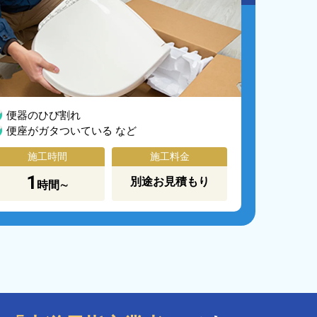
便器のひび割れ
便座がガタついている など
施工時間
施工料金
1
別途お見積もり
時間∼