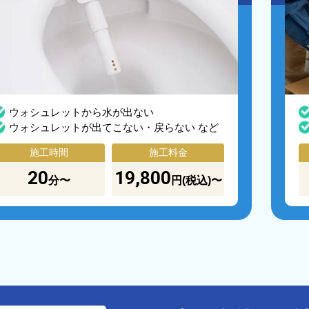
ウォシュレットから水が出ない
ウォシュレットが出てこない・戻らない など
施工時間
施工料金
20
19,800
分〜
円(税込)〜