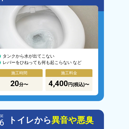
タンクから水が出てこない
レバーをひねっても何も起こらない など
施工時間
施工料金
20
4,400
分〜
円(税込)〜
SE
トイレから
異音や悪臭
6