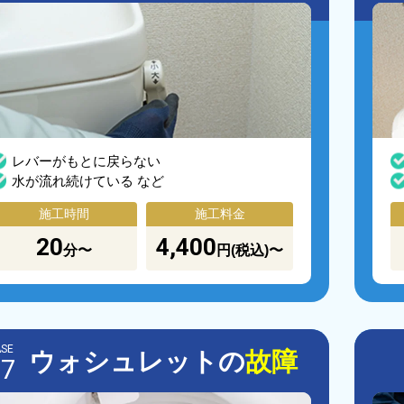
レバーがもとに戻らない
水が流れ続けている など
施工時間
施工料金
20
4,400
分〜
円(税込)〜
SE
ウォシュレットの
故障
07