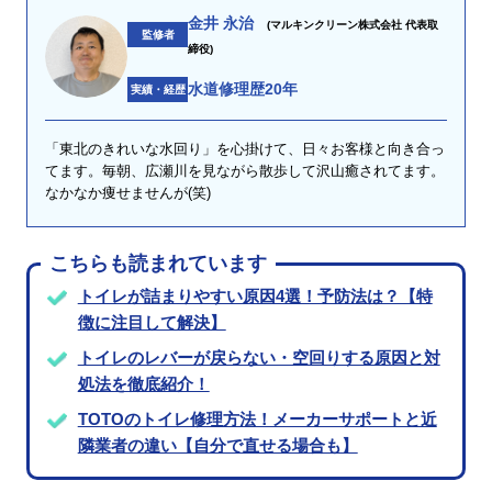
金井 永治
(マルキンクリーン株式会社 代表取
監修者
締役)
水道修理歴20年
実績・経歴
「東北のきれいな水回り」を心掛けて、日々お客様と向き合っ
てます。毎朝、広瀬川を見ながら散歩して沢山癒されてます。
なかなか痩せませんが(笑)
こちらも読まれています
トイレが詰まりやすい原因4選！予防法は？【特
徴に注目して解決】
トイレのレバーが戻らない・空回りする原因と対
処法を徹底紹介！
TOTOのトイレ修理方法！メーカーサポートと近
隣業者の違い【自分で直せる場合も】