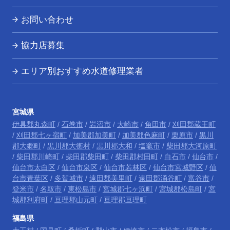
お問い合わせ
協力店募集
エリア別おすすめ水道修理業者
宮城県
伊具郡丸森町
/
石巻市
/
岩沼市
/
大崎市
/
角田市
/
刈田郡蔵王町
/
刈田郡七ヶ宿町
/
加美郡加美町
/
加美郡色麻町
/
栗原市
/
黒川
郡大郷町
/
黒川郡大衡村
/
黒川郡大和
/
塩竈市
/
柴田郡大河原町
/
柴田郡川崎町
/
柴田郡柴田町
/
柴田郡村田町
/
白石市
/
仙台市
/
仙台市太白区
/
仙台市泉区
/
仙台市若林区
/
仙台市宮城野区
/
仙
台市青葉区
/
多賀城市
/
遠田郡美里町
/
遠田郡涌谷町
/
富谷市
/
登米市
/
名取市
/
東松島市
/
宮城郡七ヶ浜町
/
宮城郡松島町
/
宮
城郡利府町
/
亘理郡山元町
/
亘理郡亘理町
福島県