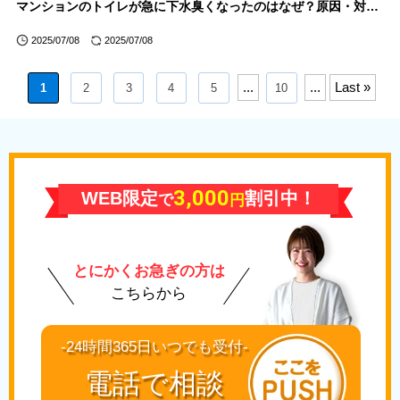
マンションのトイレが急に下水臭くなったのはなぜ？原因・対処法を徹底解説
2025/07/08
2025/07/08
...
...
Last »
1
2
3
4
5
10
3,000
WEB限定
割引中！
で
円
とにかくお急ぎの方は
こちらから
-24時間365日いつでも受付-
電話で相談