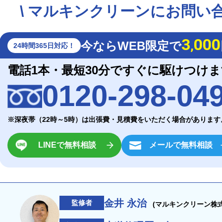
\ マルキンクリーンにお問い合
3
000
今ならWEB限定で
,
24時間365日対応！
電話1本・最短30分ですぐに駆けつけ
0120-298-04
※深夜帯（22時～5時）は出張費・見積費をいただく場合があります
LINEで無料相談
メールで無料相談
金井 永治
監修者
(マルキンクリーン株式