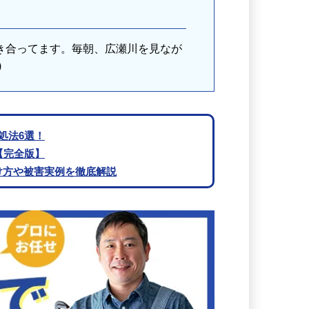
き合ってます。毎朝、広瀬川を見なが
)
処法6選！
【完全版】
け方や被害実例を徹底解説