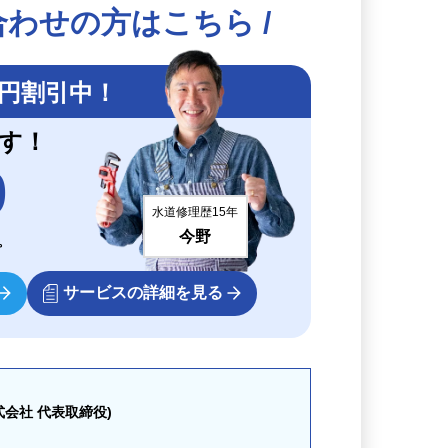
わせの方はこちら /
円割引中！
ます！
9
水道修理歴15年
今野
。
サービスの詳細を見る
会社 代表取締役)