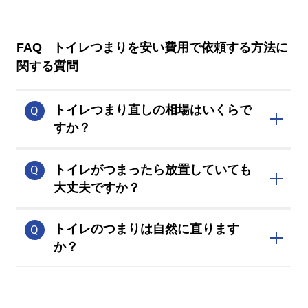
FAQ
トイレつまりを安い費用で依頼する方法に
関する質問
トイレつまり直しの相場はいくらで
すか？
軽度であれば8,000円～25,000円程度で
トイレがつまったら放置していても
す。
大丈夫ですか？
放置すると直らないどころか悪化する可
トイレのつまりは自然に直ります
能性があるので避けてください。
か？
自然に解消される可能性はありますが、
根本の原因が改善されたわけではないの