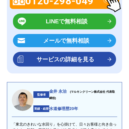
0120-298-049
LINEで無料相談
メールで無料相談
サービスの詳細を見る
金井 永治
(マルキンクリーン株式会社 代表取
監修者
締役)
水道修理歴20年
実績・経歴
「東北のきれいな水回り」を心掛けて、日々お客様と向き合っ