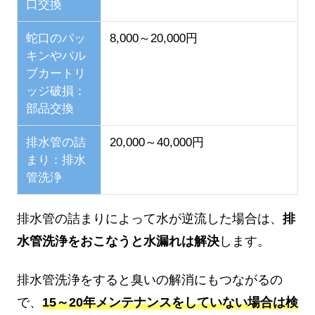
口交換
蛇口のパッ
8,000～20,000円
キンやバル
ブカートリ
ッジ破損：
部品交換
排水管の詰
20,000～40,000円
まり：排水
管洗浄
排水管の詰まりによって水が逆流した場合は、
排
水管洗浄をおこなうと水漏れは解決
します。
排水管洗浄をすると臭いの解消にもつながるの
で、
15～20年メンテナンスをしていない場合は検