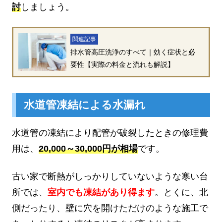
討
しましょう。
関連記事
排水管高圧洗浄のすべて｜効く症状と必
要性【実際の料金と流れも解説】
水道管凍結による水漏れ
水道管の凍結により配管が破裂したときの修理費
用は、
20,000～30,000円が相場
です。
古い家で断熱がしっかりしていないような寒い台
所では、
室内でも凍結があり得ます
。とくに、北
側だったり、壁に穴を開けただけのような施工で