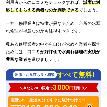
利用者からの口コミをチェックすれば、
誠実に対
応してもらえる業者なのか判断できる
でしょう。
一方、修理業者は特徴が異なるため、台所の水漏
れ修理が得意なのかも注視すべきです。
数ある修理業者の中から自分が求める業者を探す
ためには、
口コミが好評価で水漏れ修理の実績が
豊富な業者
を選びましょう。
すべて無料!
出張・お見積もり・相談
3
000
円
＼今ならWEB限定で
割引中／
,
電話1本・最短30分ですぐに駆けつけます！