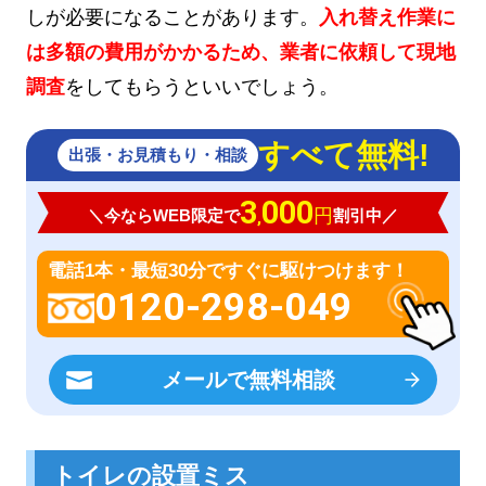
しが必要になることがあります。
入れ替え作業に
は多額の費用がかかるため、業者に依頼して現地
調査
をしてもらうといいでしょう。
すべて無料!
出張・お見積もり・相談
3
000
円
＼今ならWEB限定で
割引中／
,
電話1本・最短30分ですぐに駆けつけます！
0120-298-049
メールで無料相談
トイレの設置ミス