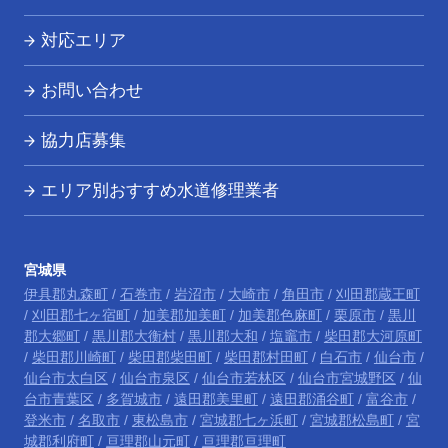
対応エリア
お問い合わせ
協力店募集
エリア別おすすめ水道修理業者
宮城県
伊具郡丸森町
/
石巻市
/
岩沼市
/
大崎市
/
角田市
/
刈田郡蔵王町
/
刈田郡七ヶ宿町
/
加美郡加美町
/
加美郡色麻町
/
栗原市
/
黒川
郡大郷町
/
黒川郡大衡村
/
黒川郡大和
/
塩竈市
/
柴田郡大河原町
/
柴田郡川崎町
/
柴田郡柴田町
/
柴田郡村田町
/
白石市
/
仙台市
/
仙台市太白区
/
仙台市泉区
/
仙台市若林区
/
仙台市宮城野区
/
仙
台市青葉区
/
多賀城市
/
遠田郡美里町
/
遠田郡涌谷町
/
富谷市
/
登米市
/
名取市
/
東松島市
/
宮城郡七ヶ浜町
/
宮城郡松島町
/
宮
城郡利府町
/
亘理郡山元町
/
亘理郡亘理町