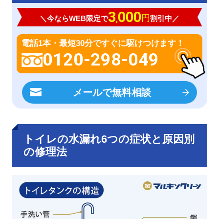
3
000
円
＼今ならWEB限定で
割引中／
,
電話1本・最短30分ですぐに駆けつけます！
0120-298-049
メールで無料相談
トイレの水漏れ6つの症状と原因別
の修理法