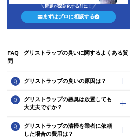
＼問題が深刻化する前に！／
まずはプロに相談する
FAQ
グリストラップの臭いに関するよくある質
問
グリストラップの臭いの原因は？
「スカム、スラッジ、バイオフィルムの
グリストラップの悪臭は放置しても
付着」が主な原因です。
大丈夫ですか？
害虫が発生し、衛生環境が悪化。その結
グリストラップの清掃を業者に依頼
果、店の評判が落ちる悪循環になりま
した場合の費用は？