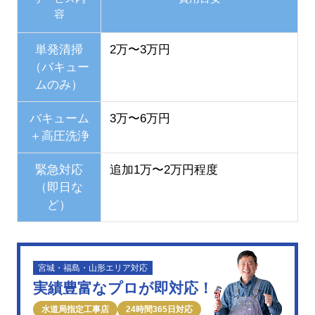
容
単発清掃
2万〜3万円
（バキュー
ムのみ）
バキューム
3万〜6万円
＋高圧洗浄
緊急対応
追加1万〜2万円程度
（即日な
ど）
宮城・福島・山形エリア対応
実績豊富なプロが即対応！
水道局指定工事店
24時間365日対応