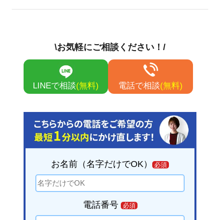
す。
単発清掃（バキュームのみ）で2万〜3万
円が相場です。高圧洗浄や即日対応の場
\お気軽にご相談ください！/
合は、別途費用が追加されます。
LINEで相談
(無料)
電話で相談
(無料)
お名前（名字だけでOK）
必須
電話番号
必須