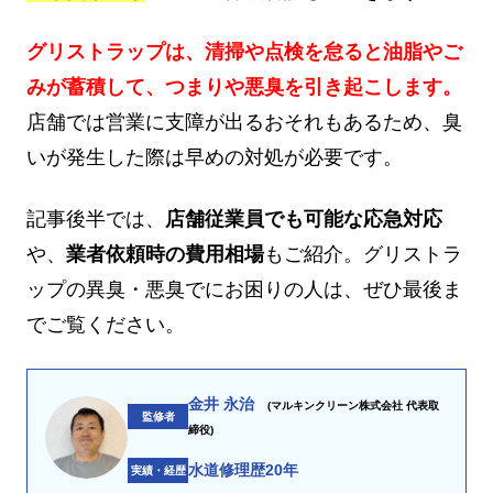
グリストラップは、清掃や点検を怠ると油脂やご
みが蓄積して、つまりや悪臭を引き起こします。
店舗では営業に支障が出るおそれもあるため、臭
いが発生した際は早めの対処が必要です。
記事後半では、
店舗従業員でも可能な応急対応
や、
業者依頼時の費用相場
もご紹介。グリストラ
ップの異臭・悪臭でにお困りの人は、ぜひ最後ま
でご覧ください。
金井 永治
(マルキンクリーン株式会社 代表取
監修者
締役)
水道修理歴20年
実績・経歴