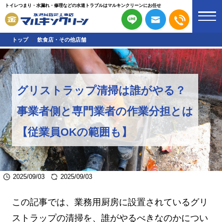
トイレつまり・水漏れ・修理などの水道トラブルはマルキンクリーンにお任せ
トップ
飲食店・その他店舗
グリストラップ清掃は誰がやる？
事業者側と専門業者の作業分担とは
【従業員OKの範囲も】
2025/09/03
2025/09/03
この記事では、業務用厨房に設置されているグリ
ストラップの清掃を、誰がやるべきなのかについ