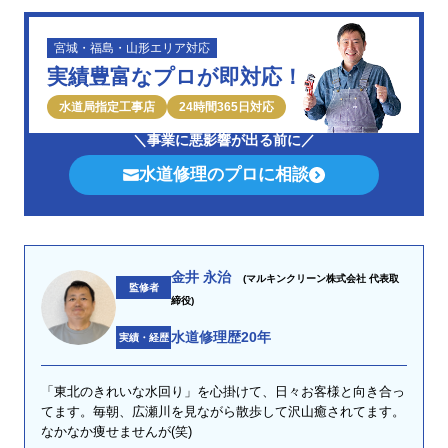
宮城・福島・山形エリア対応
実績豊富なプロが即対応！
水道局指定工事店
24時間365日対応
＼事業に悪影響が出る前に／
水道修理のプロに相談
金井 永治
(マルキンクリーン株式会社 代表取
監修者
締役)
水道修理歴20年
実績・経歴
「東北のきれいな水回り」を心掛けて、日々お客様と向き合っ
てます。毎朝、広瀬川を見ながら散歩して沢山癒されてます。
なかなか痩せませんが(笑)