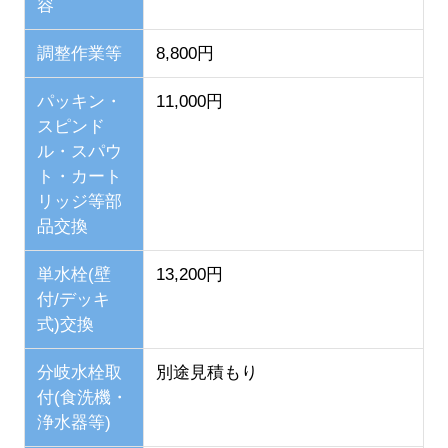
容
調整作業等
8,800円
パッキン・
11,000円
スピンド
ル・スパウ
ト・カート
リッジ等部
品交換
単水栓(壁
13,200円
付/デッキ
式)交換
分岐水栓取
別途見積もり
付(食洗機・
浄水器等)