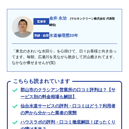
金井 永治
(マルキンクリーン株式会社 代表取
監修者
締役)
水道修理歴20年
実績・経歴
「東北のきれいな水回り」を心掛けて、日々お客様と向き合っ
てます。毎朝、広瀬川を見ながら散歩して沢山癒されてます。
なかなか痩せませんが(笑)
こちらも読まれています
郡山市のクラシアン営業所の口コミ評判は？【サ
ービス別の料金相場も解説】
仙台水道サービスの評判・口コミはどう？利用者
の声から分かった業者の実態
ハウスラボの評判・口コミ徹底解説！ぼったくり
の噂は本当？