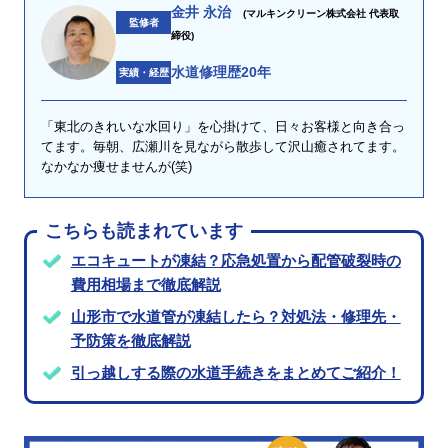
金井 永治
(マルキンクリーン株式会社 代表取
監修者
締役)
水道修理歴20年
実績・経歴
「東北のきれいな水回り」を心掛けて、日々お客様と向き合っ
てます。毎朝、広瀬川を見ながら散歩して沢山癒されてます。
なかなか痩せませんが(笑)
こちらも読まれています
エコキュートが凍結？応急処置から配管破裂時の
費用相場まで徹底解説
山形市で水道管が凍結したら？対処法・修理先・
予防策を徹底解説
引っ越しする際の水道手続きをまとめてご紹介！