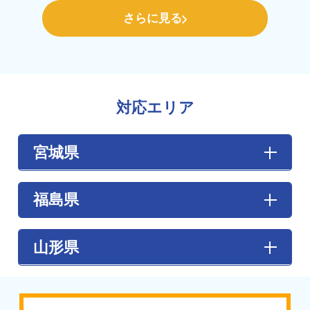
弁（フラ […]
さらに見る
対応エリア
宮城県
【あ行】
福島県
伊具郡丸森町
/
石巻市
/
岩沼市
/
大崎市
【か行】
【あ行】
山形県
角田市
/
刈田郡蔵王町
/
刈田郡七ヶ宿町
/
加
大玉村
/ 会津坂下町 / 会津美里町 / 会津若松
美郡加美町
/
加美郡色麻町
/
栗原市
/
黒川郡
市 / 浅川町 / 飯舘村 / 石川町 / 泉崎村 / 猪苗
大郷町
/
黒川郡大衡村
/
黒川郡大和町
【た行】
代町 / いわき市 / 大熊町 / 小野町
天童市
【さ行】