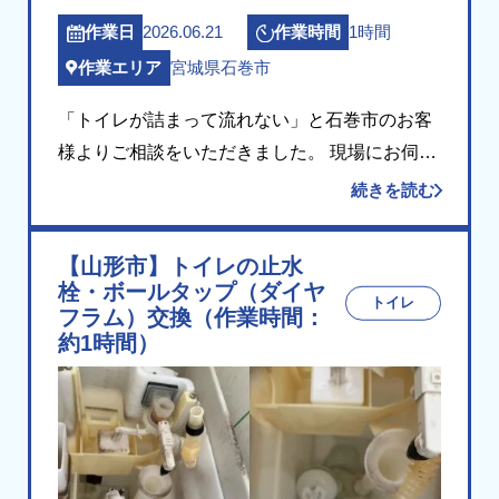
2026.06.21
1時間
作業日
作業時間
宮城県石巻市
作業エリア
「トイレが詰まって流れない」と石巻市のお客
様よりご相談をいただきました。 現場にお伺い
して確認したところ、便器の排水路の奥で詰ま
続きを読む
りが起きており、上から押し流す方法では解消
が難しい状態でした。排水路の奥での詰まり
【山形市】トイレの止水
は、ラバー […]
栓・ボールタップ（ダイヤ
トイレ
フラム）交換（作業時間：
約1時間）