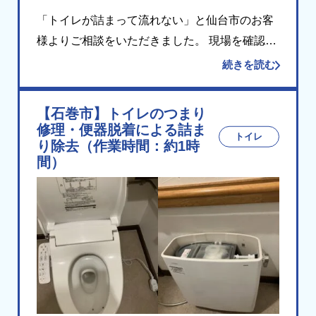
「トイレが詰まって流れない」と仙台市のお客
様よりご相談をいただきました。 現場を確認し
たところ、便器内にトイレットペーパー等が多
続きを読む
量に詰まり、水が正常に流れない状態でした。
無理に水を流すと便器からあふれるおそれがあ
【石巻市】トイレのつまり
ったため […]
修理・便器脱着による詰ま
トイレ
り除去（作業時間：約1時
間）