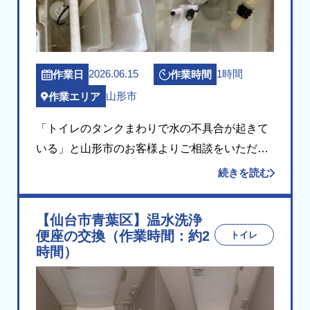
2026.06.15
1時間
作業日
作業時間
山形市
作業エリア
「トイレのタンクまわりで水の不具合が起きて
いる」と山形市のお客様よりご相談をいただき
ました。 現場にお伺いしてタンク内部を点検し
続きを読む
たところ、給水を制御するボールタップのダイ
ヤフラム（水量を調整するゴム部品）と止水栓
【仙台市青葉区】温水洗浄
に経年劣 […]
便座の交換（作業時間：約2
トイレ
時間）