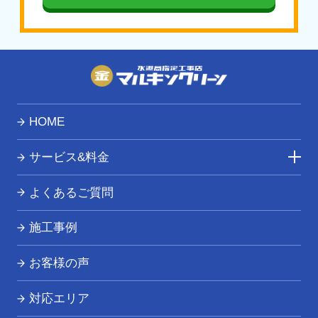
【ま行】
三島町 / 南会津町 / 南相馬市 /
三春町
/
本宮
市
【や行】
柳津町 / 矢吹町 / 矢祭町 / 湯川村
HOME
サービス&料金
トイレつまり・水漏れ
よくあるご質問
お風呂つまり・水漏れ
施工事例
キッチンつまり・水漏れ
お客様の声
洗面所つまり・水漏れ
対応エリア
給湯器の修理・交換