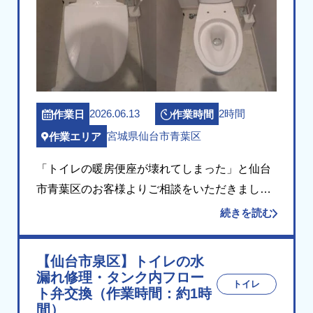
2026.06.13
2時間
作業日
作業時間
宮城県仙台市青葉区
作業エリア
「トイレの暖房便座が壊れてしまった」と仙台
市青葉区のお客様よりご相談をいただきまし
た。 現場にお伺いして確認したところ、便器に
続きを読む
取り付ける温水洗浄便座（暖房便座）の固定部
分（留め具）が損傷し、便座がしっかり固定で
【仙台市泉区】トイレの水
きない状態 […]
漏れ修理・タンク内フロー
トイレ
ト弁交換（作業時間：約1時
間）