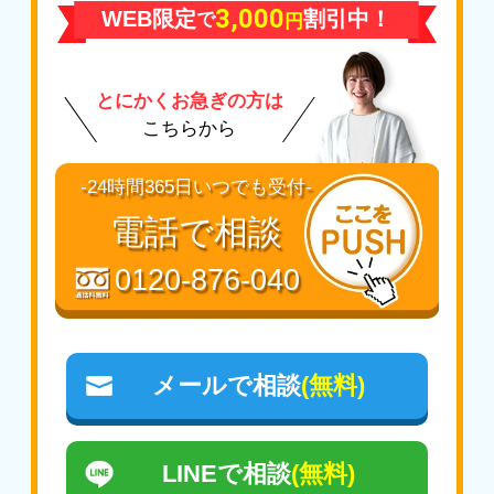
【か行】
3,000
WEB限定
割引中！
で
塩竈市
/
柴田郡大河原町
/
柴田郡川崎町
/
柴
円
【は行】
鏡石町 / 葛尾村 / 金山町 / 川内村 / 川俣町 /
田郡柴田町
/
柴田郡村田町
/
白石市
/
仙台市
/
東根市
喜多方市 / 北塩原村 /
国見町
/
桑折町
/
郡山
仙台市太白区
/
仙台市泉区
/
仙台市若林区
/
市
【や行】
とにかくお急ぎの方は
仙台市宮城野区
/
仙台市青葉区
山形市
/
米沢市
【さ行 】
こちらから
【た行】
鮫川村 / 下郷町 / 昭和村 / 白河市 / 新地町 /
多賀城市
/
遠田郡美里町
/
遠田郡涌谷町
/
富
須賀川市 / 相馬市
-24時間365日いつでも受付-
谷市
/
登米市
【た行】
電話で相談
【な行】
伊達市
/ 只見町 / 棚倉町 / 玉川村 / 田村市 /
名取市
天栄村 / 富岡町
0120-876-040
【は行】
【な行】
東松島市
中島村 / 浪江町 / 楢葉町 / 西会津町 / 西郷村 /
二本松市
【ま行】
メールで相談
(無料)
宮城郡七ヶ浜町
/
宮城郡松島町
/
宮城郡利府
【は行】
町
福島市
/ 塙町 / 磐梯町 / 檜枝岐村 / 平田村 /
広野町 / 双葉町 / 古殿町
【わ行】
LINEで相談
(無料)
亘理郡山元町
/
亘理郡亘理町