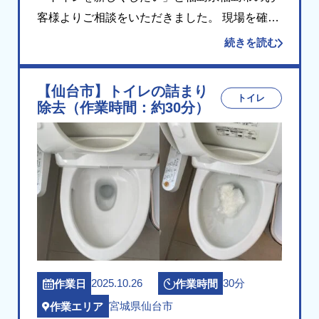
客様よりご相談をいただきました。 現場を確認
したところ、長年ご使用の洋式便器と温水洗浄
続きを読む
便座が経年劣化しており、交換をご希望とのこ
とでした。設置状況と給排水の位置を確認し、
【仙台市】トイレの詰まり
トイレ
後継機種 […]
除去（作業時間：約30分）
2025.10.26
30分
作業日
作業時間
宮城県仙台市
作業エリア