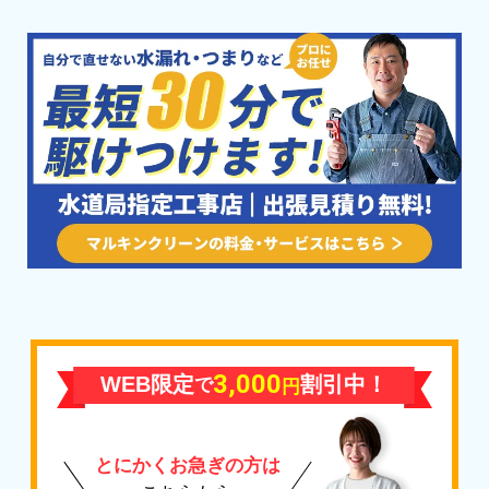
3,000
WEB限定
割引中！
で
円
とにかくお急ぎの方は