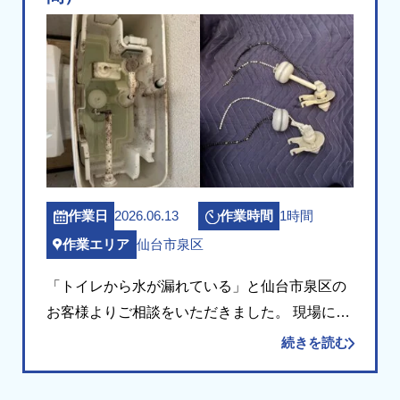
2026.06.13
1時間
作業日
作業時間
仙台市泉区
作業エリア
「トイレから水が漏れている」と仙台市泉区の
お客様よりご相談をいただきました。 現場にお
伺いして確認したところ、便器内へチョロチョ
続きを読む
ロと水が流れ続けている状態でした。タンクの
内部を点検すると、排水口を開閉するフロート