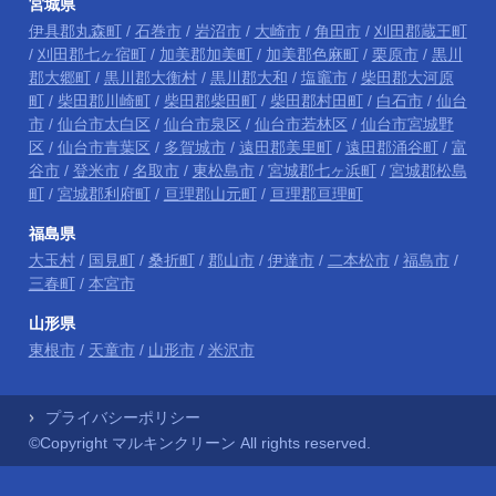
宮城県
伊具郡丸森町
/
石巻市
/
岩沼市
/
大崎市
/
角田市
/
刈田郡蔵王町
/
刈田郡七ヶ宿町
/
加美郡加美町
/
加美郡色麻町
/
栗原市
/
黒川
郡大郷町
/
黒川郡大衡村
/
黒川郡大和
/
塩竈市
/
柴田郡大河原
町
/
柴田郡川崎町
/
柴田郡柴田町
/
柴田郡村田町
/
白石市
/
仙台
市
/
仙台市太白区
/
仙台市泉区
/
仙台市若林区
/
仙台市宮城野
区
/
仙台市青葉区
/
多賀城市
/
遠田郡美里町
/
遠田郡涌谷町
/
富
谷市
/
登米市
/
名取市
/
東松島市
/
宮城郡七ヶ浜町
/
宮城郡松島
町
/
宮城郡利府町
/
亘理郡山元町
/
亘理郡亘理町
福島県
大玉村
/
国見町
/
桑折町
/
郡山市
/
伊達市
/
二本松市
/
福島市
/
三春町
/
本宮市
山形県
東根市
/
天童市
/
山形市
/
米沢市
プライバシーポリシー
©Copyright マルキンクリーン All rights reserved.