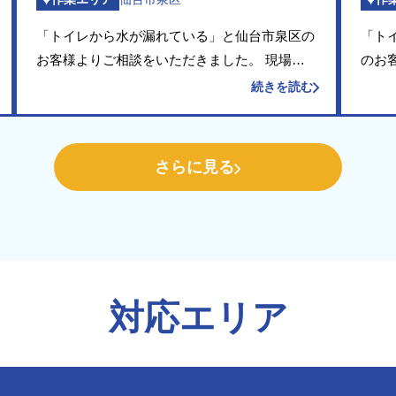
「トイレから水が漏れている」と仙台市泉区の
「ト
お客様よりご相談をいただきました。 現場に
のお
お伺いして確認したところ、便器内へチョロチ
にお
続きを読む
ョロと水が流れ続けている状態でした。タンク
奥に
の内部を点検すると、排水口を開閉するフロー
ツ等
ト弁（フラ […]
品は水
さらに見る
対応エリア