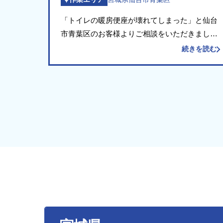
「トイレの暖房便座が壊れてしまった」と仙台
市青葉区のお客様よりご相談をいただきまし
た。 現場にお伺いして確認したところ、便器
続きを読む
に取り付ける温水洗浄便座（暖房便座）の固定
部分（留め具）が損傷し、便座がしっかり固定
できない状態 […]