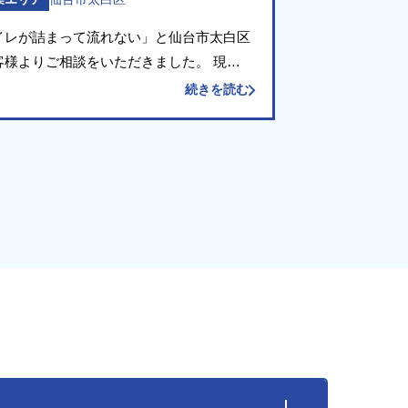
イレが詰まって流れない」と仙台市太白区
客様よりご相談をいただきました。 現場
伺いして確認したところ、便器の排水路の
続きを読む
吸水性のある製品（紙おむつ・ペットシー
）が詰まっている状態でした。こうした製
を吸 […]