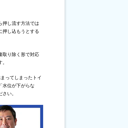
ら押し流す方法では
に押し込もうとする
接取り除く形で対応
す。
詰まってしまったトイ
「水位が下がらな
ださい。