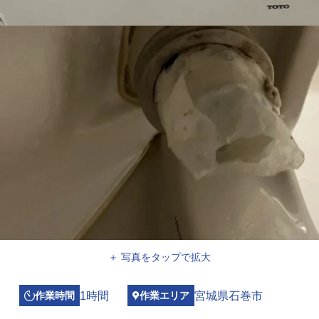
＋ 写真をタップで拡大
1時間
宮城県石巻市
作業時間
作業エリア