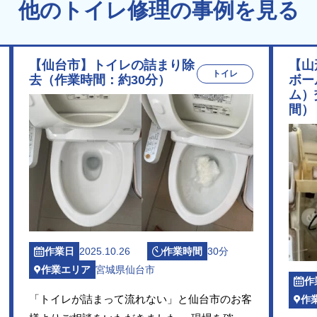
他のトイレ修理の事例を見る
【仙台市】トイレの詰まり除
【山
トイレ
去（作業時間：約30分）
ボー
ム）
間）
作業日
2025.10.26
作業時間
30分
作業エリア
宮城県仙台市
作
「トイレが詰まって流れない」と仙台市のお客
作