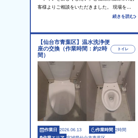
客様よりご相談をいただきました。 現場を確
認したところ、長年ご使用の洋式便器と温水洗
続きを読む
浄便座が経年劣化しており、交換をご希望との
ことでした。設置状況と給排水の位置を確認
し、後継機種 […]
【仙台市青葉区】温水洗浄便
座の交換（作業時間：約2時
トイレ
間）
作業日
2026.06.13
作業時間
2時間
作業エリア
宮城県仙台市青葉区