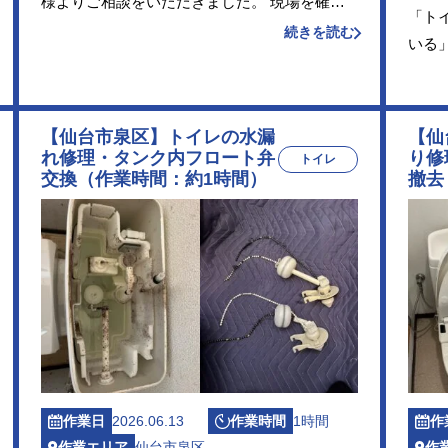
様よりご相談をいただきました。 現場を確認
「ト
したところ、便器内にトイレットペーパー等が
続きを読む
いる
多量に詰まり、水が正常に流れない状態でし
まし
た。無理に水を流すと便器からあふれるおそれ
した
があったため […]
イヤ
【仙台市泉区】トイレの水漏
【仙
栓に経
れ修理・タンク内フロート弁
り修
トイレ
交換（作業時間：約1時間）
撤去
作業日
2026.06.13
作業時間
1時間
作
作業エリア
仙台市泉区
作