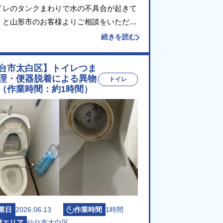
イレのタンクまわりで水の不具合が起きて
」と山形市のお客様よりご相談をいただき
た。 現場にお伺いしてタンク内部を点検
続きを読む
ところ、給水を制御するボールタップのダ
フラム（水量を調整するゴム部品）と止水
台市太白区】トイレつま
年劣 […]
理・便器脱着による異物
トイレ
（作業時間：約1時間）
業日
2026.06.13
作業時間
1時間
業エリア
仙台市太白区