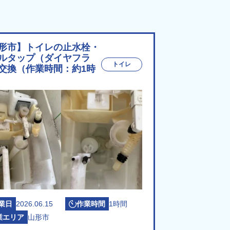
形市】トイレの止水栓・
ルタップ（ダイヤフラ
トイレ
交換（作業時間：約1時
業日
2026.06.15
作業時間
1時間
業エリア
山形市