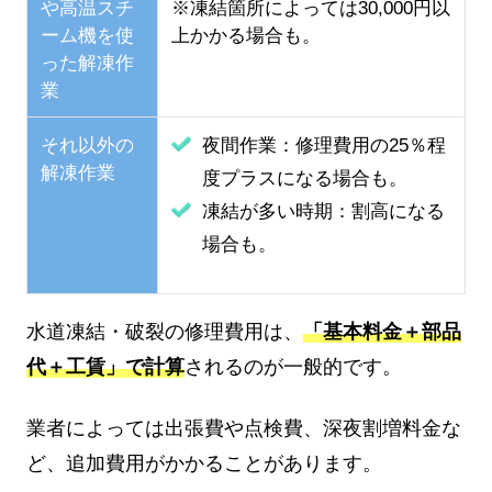
や高温スチ
※凍結箇所によっては30,000円以
ーム機を使
上かかる場合も。
った解凍作
業
それ以外の
夜間作業：修理費用の25％程
解凍作業
度プラスになる場合も。
凍結が多い時期：割高になる
場合も。
水道凍結・破裂の修理費用は、
「基本料金＋部品
代＋工賃」で計算
されるのが一般的です。
業者によっては出張費や点検費、深夜割増料金な
ど、追加費用がかかることがあります。