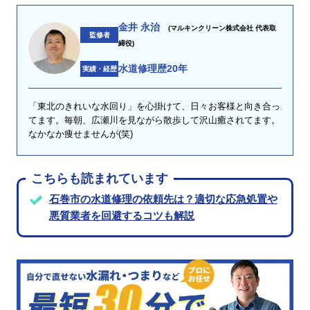
金井 永治
(マルキンクリーン株式会社 代表取
監修者
締役)
水道修理歴20年
実績・経歴
「東北のきれいな水回り」を心掛けて、日々お客様と向き合っ
てます。毎朝、広瀬川を見ながら散歩して沢山癒されてます。
なかなか痩せませんが(笑)
こちらも読まれています
石巻市の水道修理の依頼先は？適切な応急処置や
悪質業者を回避するコツも解説