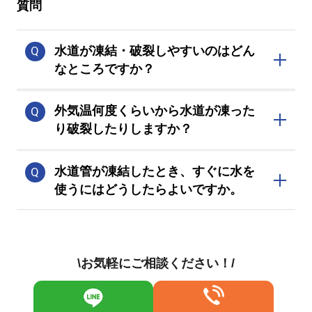
質問
水道が凍結・破裂しやすいのはどん
なところですか？
冷気が侵入しやすい北側の洗面所やトイ
外気温何度くらいから水道が凍った
レ、屋外の散水栓、湯沸かし器の元栓な
り破裂したりしますか？
どが凍結・破裂のリスクが高いです。
最低気温がマイナス4度を下回る極寒の
水道管が凍結したとき、すぐに水を
日に、水道が凍ったり破裂したりする恐
使うにはどうしたらよいですか。
れがあります。
水道管や蛇口にタオルを巻き、その上か
ら40～50度程度のぬるま湯をかけると解
\お気軽にご相談ください！/
氷し、復旧が早まります。凍結箇所の近
くにコンセントがあれば、ドライヤーで
温めるのも有効です。