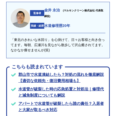
金井 永治
(マルキンクリーン株式会社 代表取
監修者
締役)
水道修理歴20年
実績・経歴
「東北のきれいな水回り」を心掛けて、日々お客様と向き合っ
てます。毎朝、広瀬川を見ながら散歩して沢山癒されてます。
なかなか痩せませんが(笑)
こちらも読まれています
郡山市で水道凍結したら？対処の流れを徹底解説
【適切な依頼先・復旧費用相場も】
水道管が破裂した時の応急処置と対処法｜修理代
と減免制度についても解説
アパートで水道管が破裂したら誰の責任？入居者
と大家が取るべき対応