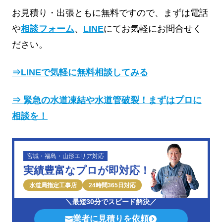
お見積り・出張ともに無料ですので、まずは電話
や
相談フォーム
、
LINE
にてお気軽にお問合せく
ださい。
⇒LINEで気軽に無料相談してみる
⇒
緊急の水道凍結や水道管破裂！まずはプロに
相談を！
宮城・福島・山形エリア対応
実績豊富なプロが即対応！
水道局指定工事店
24時間365日対応
＼最短30分でスピード解決／
業者に見積りを依頼