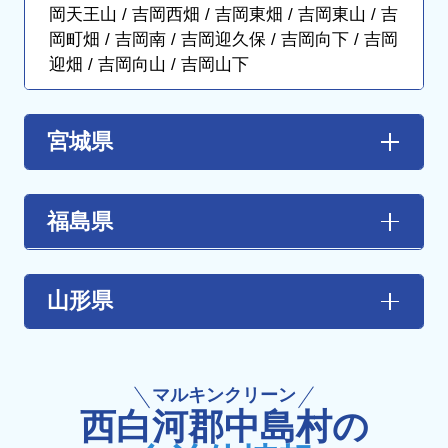
岡天王山 / 吉岡西畑 / 吉岡東畑 / 吉岡東山 / 吉
岡町畑 / 吉岡南 / 吉岡迎久保 / 吉岡向下 / 吉岡
迎畑 / 吉岡向山 / 吉岡山下
宮城県
【あ行】
伊具郡丸森町
/
石巻市
/
岩沼市
/
大崎市
福島県
【か行】
【あ行】
角田市
/
刈田郡蔵王町
/
刈田郡七ヶ宿町
/
加
大玉村
/ 会津坂下町 / 会津美里町 / 会津若松
山形県
美郡加美町
/
加美郡色麻町
/
栗原市
/
黒川郡
市 / 浅川町 / 飯舘村 / 石川町 / 泉崎村 / 猪苗代
大郷町
/
黒川郡大衡村
/
黒川郡大和町
町 / いわき市 / 大熊町 / 小野町
【た行】
【さ行】
天童市
【か行】
塩竈市
/
柴田郡大河原町
/
柴田郡川崎町
/
柴
マルキンクリーン
鏡石町 / 葛尾村 / 金山町 / 川内村 / 川俣町 / 喜
【は行】
田郡柴田町
/
柴田郡村田町
/
白石市
/
仙台市
/
西白河郡中島村の
多方市 / 北塩原村 /
国見町
/
桑折町
/
郡山市
東根市
仙台市太白区
/
仙台市泉区
/
仙台市若林区
/