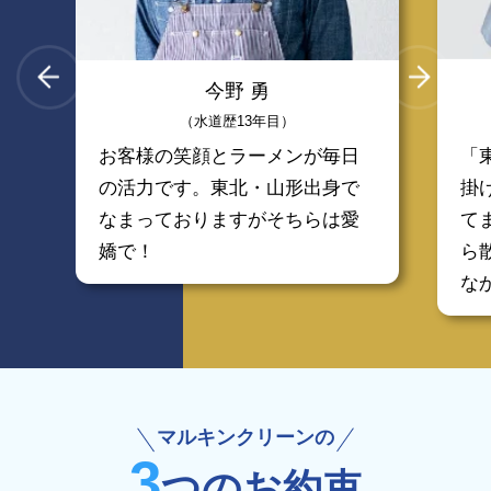
今野 勇
（水道歴13年目）
お客様の笑顔とラーメンが毎日
「
の活力です。東北・山形出身で
掛
なまっておりますがそちらは愛
て
嬌で！
ら
な
マルキンクリーンの
3
つの
お約束