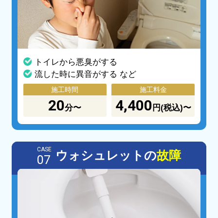
トイレから悪臭がする
流した時に異音がする など
施工時間
施工料金
20
4,400
分〜
円(税込)〜
CASE
ウォシュレットの
故障
07