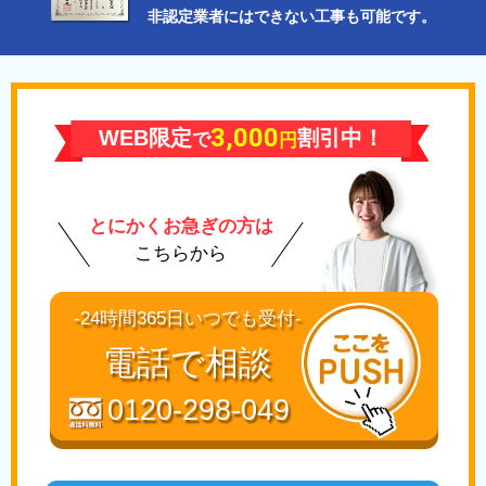
非認定業者にはできない工事も可能です。
3,000
WEB限定
割引中！
で
円
とにかくお急ぎの方は
こちらから
-24時間365日いつでも受付-
電話で相談
0120-298-049