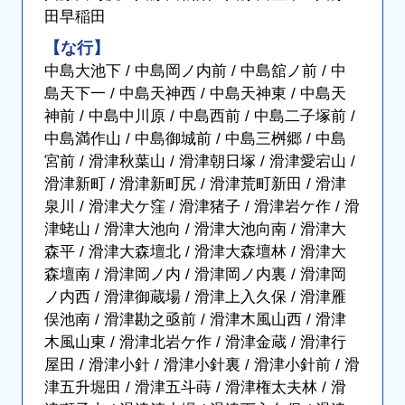
田早稲田
【な行】
中島大池下 / 中島岡ノ内前 / 中島舘ノ前 / 中
島天下一 / 中島天神西 / 中島天神東 / 中島天
神前 / 中島中川原 / 中島西前 / 中島二子塚前 /
中島満作山 / 中島御城前 / 中島三桝郷 / 中島
宮前 / 滑津秋葉山 / 滑津朝日塚 / 滑津愛宕山 /
滑津新町 / 滑津新町尻 / 滑津荒町新田 / 滑津
泉川 / 滑津犬ケ窪 / 滑津猪子 / 滑津岩ケ作 / 滑
津蛯山 / 滑津大池向 / 滑津大池向南 / 滑津大
森平 / 滑津大森壇北 / 滑津大森壇林 / 滑津大
森壇南 / 滑津岡ノ内 / 滑津岡ノ内裏 / 滑津岡
ノ内西 / 滑津御蔵場 / 滑津上入久保 / 滑津雁
俣池南 / 滑津勘之亟前 / 滑津木風山西 / 滑津
木風山東 / 滑津北岩ケ作 / 滑津金蔵 / 滑津行
屋田 / 滑津小針 / 滑津小針裏 / 滑津小針前 / 滑
津五升堀田 / 滑津五斗蒔 / 滑津権太夫林 / 滑