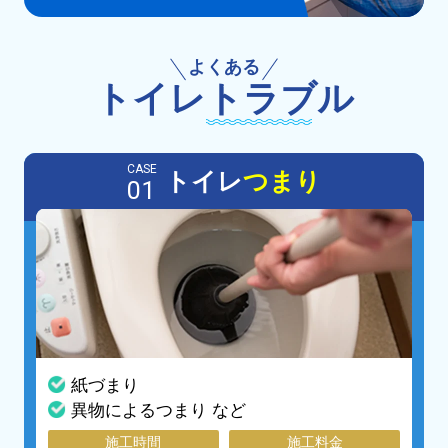
よくある
トイレ
トラブル
CASE
トイレ
つまり
01
紙づまり
異物によるつまり など
施工時間
施工料金