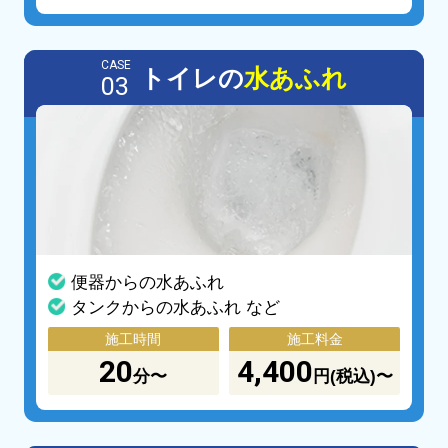
CASE
トイレの
水あふれ
03
便器からの水あふれ
タンクからの水あふれ など
施工時間
施工料金
20
4,400
分〜
円(税込)〜