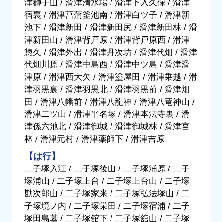
津獅子山 / 滑津清水場 / 滑津下入久保 / 滑津
宿裏 / 滑津菖蒲釜池南 / 滑津白ツ子 / 滑津新
池下 / 滑津新田 / 滑津新田尻 / 滑津新田林 / 滑
津新田山 / 滑津背戸原 / 滑津背戸原西 / 滑津
惣久 / 滑津外出 / 滑津丹次坊 / 滑津代畑 / 滑津
代畑川原 / 滑津中島西 / 滑津中ツ島 / 滑津滑
津原 / 滑津西大欠 / 滑津塗屋田 / 滑津乗越 / 滑
津羽黒裏 / 滑津羽黒北 / 滑津羽黒前 / 滑津畑
田 / 滑津八幡前 / 滑津八龍神 / 滑津八竜神山 /
滑津二ツ山 / 滑津平名塚 / 滑津本法寺裏 / 滑
津孫六池北 / 滑津御城 / 滑津御城林 / 滑津宮
林 / 滑津元村 / 滑津薬師下 / 滑津吉原
【は行】
二子塚入江 / 二子塚後山 / 二子塚浦原 / 二子
塚浦山 / 二子塚上台 / 二子塚上台山 / 二子塚
勘次郎山 / 二子塚家来 / 二子塚弘法塚山 / 二
子塚境ノ内 / 二子塚栄田 / 二子塚宿浦 / 二子
塚田島墓 / 二子塚舘下 / 二子塚舘山 / 二子塚