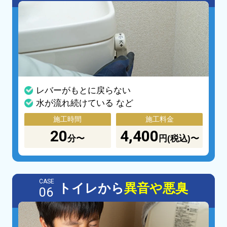
レバーがもとに戻らない
水が流れ続けている など
施工時間
施工料金
20
4,400
分〜
円(税込)〜
CASE
トイレから
異音や悪臭
06