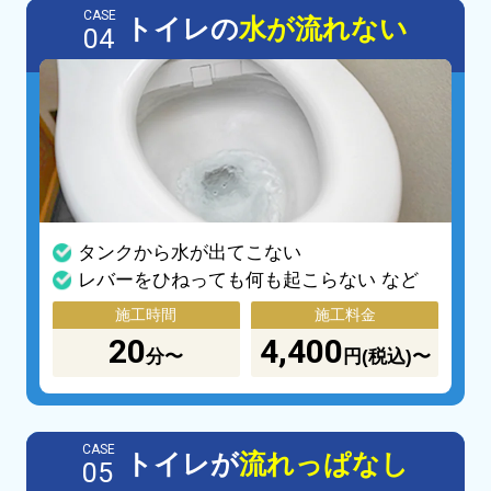
CASE
トイレの
水が流れない
04
タンクから水が出てこない
レバーをひねっても何も起こらない など
施工時間
施工料金
20
4,400
分〜
円(税込)〜
CASE
トイレが
流れっぱなし
05