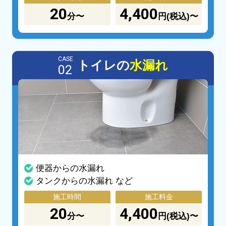
20
4,400
分〜
円(税込)〜
CASE
トイレの
水漏れ
02
便器からの水漏れ
タンクからの水漏れ など
施工時間
施工料金
20
4,400
分〜
円(税込)〜