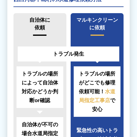
自治体に
マルキンクリーン
依頼
に依頼
トラブル発生
トラブルの場所
トラブルの場所
によって
自治体
がどこでも
修理
対応かどうか
判
依頼可能！
水道
断or確認
局指定工事店
で
安心
自治体が不可の
緊急性の高いトラ
場合
水道局指定