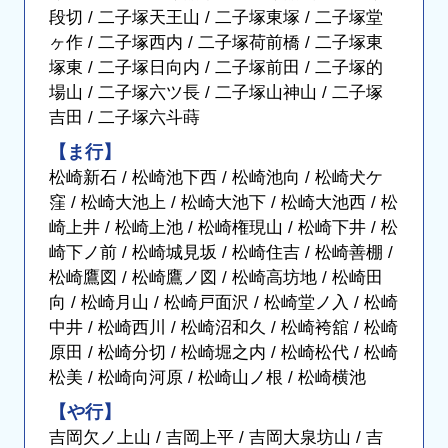
段切 / 二子塚天王山 / 二子塚東塚 / 二子塚堂
ヶ作 / 二子塚西内 / 二子塚荷前橋 / 二子塚東
塚東 / 二子塚日向内 / 二子塚前田 / 二子塚的
場山 / 二子塚六ツ長 / 二子塚山神山 / 二子塚
吉田 / 二子塚六斗蒔
【ま行】
松崎新石 / 松崎池下西 / 松崎池向 / 松崎犬ケ
窪 / 松崎大池上 / 松崎大池下 / 松崎大池西 / 松
崎上井 / 松崎上池 / 松崎権現山 / 松崎下井 / 松
崎下ノ前 / 松崎城見坂 / 松崎住吉 / 松崎善棚 /
松崎鷹図 / 松崎鷹ノ図 / 松崎高坊地 / 松崎田
向 / 松崎月山 / 松崎戸面沢 / 松崎堂ノ入 / 松崎
中井 / 松崎西川 / 松崎沼和久 / 松崎袴舘 / 松崎
原田 / 松崎分切 / 松崎堀之内 / 松崎松代 / 松崎
松美 / 松崎向河原 / 松崎山ノ根 / 松崎横池
【や行】
吉岡欠ノ上山 / 吉岡上平 / 吉岡大泉坊山 / 吉