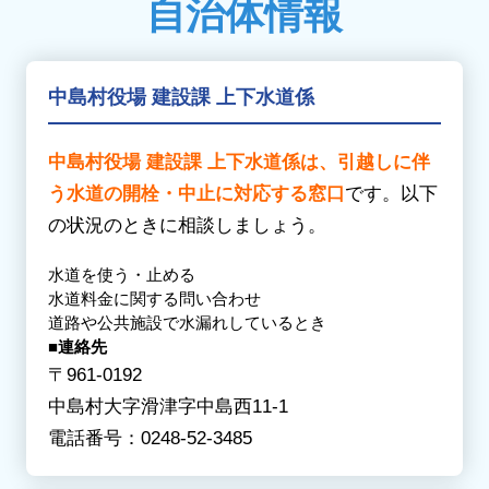
自治体情報
仙台市宮城野区
/
仙台市青葉区
【さ行 】
【や行】
鮫川村 / 下郷町 / 昭和村 / 白河市 / 新地町 / 須
【た行】
山形市
/
米沢市
賀川市 / 相馬市
多賀城市
/
遠田郡美里町
/
遠田郡涌谷町
/
富
中島村役場 建設課 上下水道係
谷市
/
登米市
【た行】
伊達市
/ 只見町 / 棚倉町 / 玉川村 / 田村市 / 天
【な行】
中島村役場 建設課 上下水道係は、引越しに伴
栄村 / 富岡町
名取市
う水道の開栓・中止に対応する窓口
です。以下
【な行】
【は行】
の状況のときに相談しましょう。
中島村 / 浪江町 / 楢葉町 / 西会津町 / 西郷村 /
東松島市
二本松市
水道を使う・止める
【ま行】
水道料金に関する問い合わせ
【は行】
宮城郡七ヶ浜町
/
宮城郡松島町
/
宮城郡利府
道路や公共施設で水漏れしているとき
福島市
/ 塙町 / 磐梯町 / 檜枝岐村 / 平田村 / 広
町
■連絡先
野町 / 双葉町 / 古殿町
【わ行】
〒961-0192
【ま行】
亘理郡山元町
/
亘理郡亘理町
中島村大字滑津字中島西11-1
三島町 / 南会津町 / 南相馬市 /
三春町
/
本宮市
電話番号：0248-52-3485
【や行】
柳津町 / 矢吹町 / 矢祭町 / 湯川村