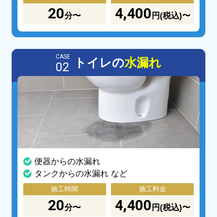
20
4,400
分〜
円(税込)〜
CASE
トイレの
水漏れ
02
便器からの水漏れ
タンクからの水漏れ など
施工時間
施工料金
20
4,400
分〜
円(税込)〜