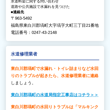
水道料金に関する問い合わせ
【は行】
宮城郡七ヶ浜町
/
宮城郡松島町
/
宮城郡利府
道路や公共施設で水漏れを見つけた
福島市
/ 塙町 / 磐梯町 / 檜枝岐村 / 平田村 / 広
町
■連絡先
野町 / 双葉町 / 古殿町
【わ行】
〒963-5492
【ま行】
亘理郡山元町
/
亘理郡亘理町
福島県東白川郡塙町大字塙字大町三丁目21番地
三島町 / 南会津町 / 南相馬市 /
三春町
/
本宮市
電話番号：0247-43-2148
【や行】
柳津町 / 矢吹町 / 矢祭町 / 湯川村
水道修理業者
東白川郡塙町で水漏れ・トイレ詰まりなど水回
りのトラブルが起きたら、水道修理業者に連絡
しましょう。
東白川郡塙町の水道局指定工事店はコチラ＞＞
東白川郡塙町の水回りトラブルは「マルキンク