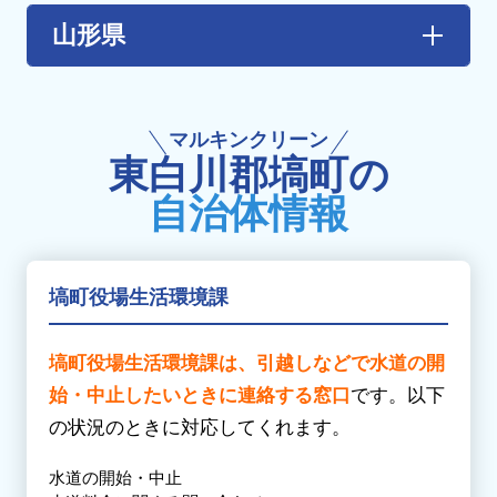
【あ行】
角田市
/
刈田郡蔵王町
/
刈田郡七ヶ宿町
/
加
大玉村
/ 会津坂下町 / 会津美里町 / 会津若松
山形県
美郡加美町
/
加美郡色麻町
/
栗原市
/
黒川郡
市 / 浅川町 / 飯舘村 / 石川町 / 泉崎村 / 猪苗代
大郷町
/
黒川郡大衡村
/
黒川郡大和町
町 / いわき市 / 大熊町 / 小野町
【た行】
【さ行】
天童市
【か行】
塩竈市
/
柴田郡大河原町
/
柴田郡川崎町
/
柴
マルキンクリーン
鏡石町 / 葛尾村 / 金山町 / 川内村 / 川俣町 / 喜
【は行】
田郡柴田町
/
柴田郡村田町
/
白石市
/
仙台市
/
東白川郡塙町の
多方市 / 北塩原村 /
国見町
/
桑折町
/
郡山市
東根市
仙台市太白区
/
仙台市泉区
/
仙台市若林区
/
自治体情報
仙台市宮城野区
/
仙台市青葉区
【さ行 】
【や行】
鮫川村 / 下郷町 / 昭和村 / 白河市 / 新地町 / 須
【た行】
山形市
/
米沢市
賀川市 / 相馬市
多賀城市
/
遠田郡美里町
/
遠田郡涌谷町
/
富
塙町役場生活環境課
谷市
/
登米市
【た行】
伊達市
/ 只見町 / 棚倉町 / 玉川村 / 田村市 / 天
【な行】
塙町役場生活環境課は、引越しなどで水道の開
栄村 / 富岡町
名取市
始・中止したいときに連絡する窓口
です。以下
【な行】
【は行】
の状況のときに対応してくれます。
中島村 / 浪江町 / 楢葉町 / 西会津町 / 西郷村 /
東松島市
二本松市
水道の開始・中止
【ま行】