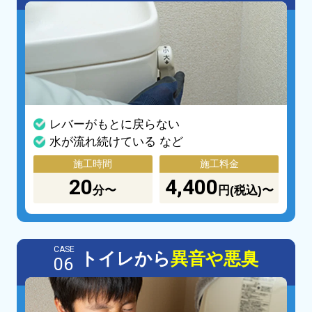
レバーがもとに戻らない
水が流れ続けている など
施工時間
施工料金
20
4,400
分〜
円(税込)〜
CASE
トイレから
異音や悪臭
06