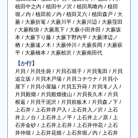
植田中之内 / 植田中ノ沢 / 植田馬喰内 / 植田
堀ノ内 / 植田前ノ内 / 植田又六 / 植田森戸 / 大
蕨 / 大蕨折篭 / 大蕨川平 / 大蕨川辺 / 大蕨窪田
/ 大蕨鞍掛 / 大蕨黒下 / 大蕨小田井田 / 大蕨坂
本 / 大蕨下り藤 / 大蕨下野内平 / 大蕨津辺ノ
栖 / 大蕨遠ノ木 / 大蕨仲川 / 大蕨長岡 / 大蕨萩
平 / 大蕨橋本 / 大蕨桧沢 / 大蕨南田代
【か行】
片貝 / 片貝生袋 / 片貝石堀子 / 片貝兎田 / 片貝
追立坂 / 片貝木戸場 / 片貝コチウナ / 片貝小
屋下 / 片貝小屋脇 / 片貝五升蒔 / 片貝滝ノ入 /
片貝殿畑 / 片貝殿畑後山 / 片貝長久木 / 片貝
根返 / 片貝干泥沢 / 片貝前板木 / 片貝森ノ下 /
上石井 / 上石井井戸入 / 上石井入ノ沢 / 上石
井上ノ台 / 上石井上ノ平 / 上石井上ノ原 / 上
石井金砂 / 上石井上石井 / 上石井仲花 / 上石
井仲堀 / 上石井花畑 / 上石井堀ノ内 / 上石井