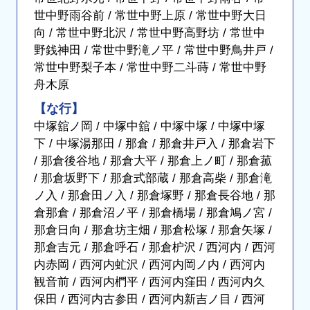
世中野雨谷前 / 常世中野上原 / 常世中野大日
向 / 常世中野北沢 / 常世中野高野坊 / 常世中
野銭神田 / 常世中野滝ノ平 / 常世中野鳥井戸 /
常世中野梨子本 / 常世中野二斗蒔 / 常世中野
舟木原
【な行】
中塚舘ノ岡 / 中塚中舘 / 中塚中塚 / 中塚中塚
下 / 中塚湯那田 / 那倉 / 那倉井戸入 / 那倉岩下
/ 那倉後谷地 / 那倉大平 / 那倉上ノ町 / 那倉菰
/ 那倉坂野下 / 那倉式部蔵 / 那倉高柴 / 那倉滝
ノ入 / 那倉田ノ入 / 那倉塚野 / 那倉長谷地 / 那
倉那倉 / 那倉沼ノ平 / 那倉橋場 / 那倉鳩ノ宮 /
那倉日向 / 那倉坊主畑 / 那倉松塚 / 那倉矢塚 /
那倉吉元 / 那倉呼石 / 那倉枦沢 / 西河内 / 西河
内赤岡 / 西河内虻沢 / 西河内岡ノ内 / 西河内
観音前 / 西河内椚平 / 西河内窪田 / 西河内久
保田 / 西河内古参田 / 西河内新吉ノ目 / 西河