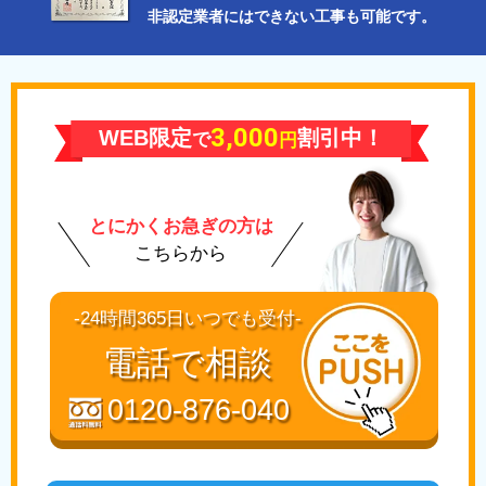
非認定業者にはできない工事も可能です。
3,000
WEB限定
割引中！
で
円
とにかくお急ぎの方は
こちらから
-24時間365日いつでも受付-
電話で相談
0120-876-040