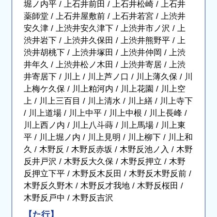
堀ノ内平 / 上石井前田 / 上石井松崎 / 上石井
薬師堂 / 上石井屋敷前 / 上石井若宮 / 上渋井
安久津 / 上渋井安久津下 / 上渋井市ノ沢 / 上
渋井岩下 / 上渋井久保田 / 上渋井熊野平 / 上
渋井胡桃下 / 上渋井塚田 / 上渋井仲岡 / 上渋
井年久 / 上渋井松ノ木田 / 上渋井寄居 / 上渋
井寄居下 / 川上 / 川上芦ノ口 / 川上薄久保 / 川
上梅ケ久保 / 川上粕河内 / 川上花園 / 川上空
上 / 川上三百目 / 川上清水 / 川上繕 / 川上寺下
/ 川上道場 / 川上中平 / 川上中根 / 川上長峰 /
川上西ノ内 / 川上八斗蒔 / 川上馬場 / 川上東
平 / 川上堀ノ内 / 川上見明 / 川上柳下 / 川上和
久 / 木野反 / 木野反赤坂 / 木野反池ノ入 / 木野
反井戸沢 / 木野反大久保 / 木野反押立 / 木野
反押立下平 / 木野反木反田 / 木野反木野反前 /
木野反久野木 / 木野反才我地 / 木野反桜田 /
木野反戸中 / 木野反吉沢
【た行】