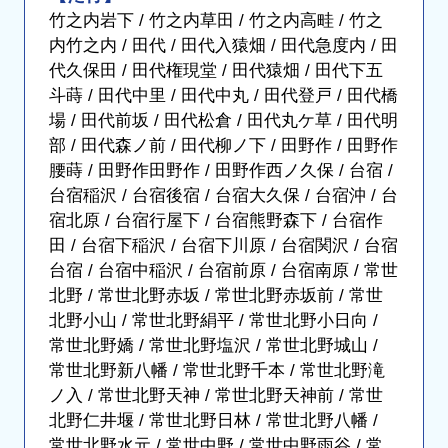
竹之内岩下 / 竹之内草田 / 竹之内高畦 / 竹之
内竹之内 / 田代 / 田代入猿畑 / 田代急度内 / 田
代久保田 / 田代権現堂 / 田代猿畑 / 田代下五
斗蒔 / 田代中里 / 田代中丸 / 田代登戸 / 田代橋
場 / 田代前坂 / 田代松倉 / 田代丸ケ草 / 田代明
部 / 田代森ノ前 / 田代柳ノ下 / 田野作 / 田野作
腰蒔 / 田野作田野作 / 田野作西ノ久保 / 台宿 /
台宿稲沢 / 台宿後宿 / 台宿大久保 / 台宿沖 / 台
宿北原 / 台宿行屋下 / 台宿熊野森下 / 台宿作
田 / 台宿下稲沢 / 台宿下川原 / 台宿関沢 / 台宿
台宿 / 台宿中稲沢 / 台宿前原 / 台宿南原 / 常世
北野 / 常世北野赤坂 / 常世北野赤坂前 / 常世
北野小山 / 常世北野絹平 / 常世北野小日向 /
常世北野嬌 / 常世北野塩沢 / 常世北野城山 /
常世北野新八幡 / 常世北野千本 / 常世北野滝
ノ入 / 常世北野天神 / 常世北野天神前 / 常世
北野仁井堰 / 常世北野日林 / 常世北野八幡 /
常世北野水元 / 常世中野 / 常世中野雨谷 / 常