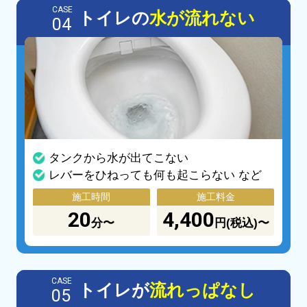
CASE
トイレの
水が流れない
04
タンクから水が出てこない
レバーをひねっても何も起こらない など
施工時間
施工料金
20
4,400
分〜
円(税込)〜
CASE
トイレが
流れっぱなし
05