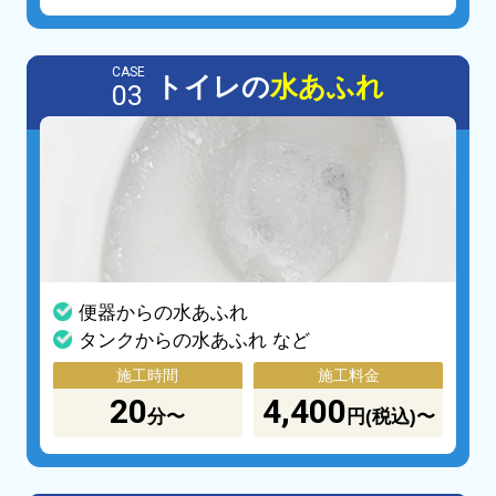
CASE
トイレの
水あふれ
03
便器からの水あふれ
タンクからの水あふれ など
施工時間
施工料金
20
4,400
分〜
円(税込)〜