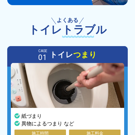
よくある
トイレ
トラブル
CASE
トイレ
つまり
01
紙づまり
異物によるつまり など
施工時間
施工料金