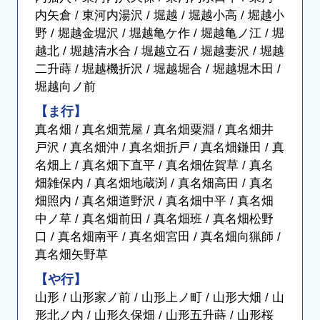
内矢倉 / 東河内湯沢 / 堀越 / 堀越小高 / 堀越小
野 / 堀越金堀沢 / 堀越亀ケ作 / 堀越亀ノ江 / 堀
越北 / 堀越清水合 / 堀越立石 / 堀越妻沢 / 堀越
二升蒔 / 堀越機折沢 / 堀越堀合 / 堀越堀木田 /
堀越向ノ前
【ま行】
真名畑 / 真名畑荒屋 / 真名畑粟淵 / 真名畑井
戸沢 / 真名畑沖 / 真名畑折戸 / 真名畑鎌田 / 真
名畑上 / 真名畑下直平 / 真名畑佐賀草 / 真名
畑雑保内 / 真名畑地蔵渕 / 真名畑高田 / 真名
畑照内 / 真名畑道野沢 / 真名畑中平 / 真名畑
中ノ草 / 真名畑前田 / 真名畑班 / 真名畑松野
口 / 真名畑南平 / 真名畑宮田 / 真名畑向猟師 /
真名畑矢野草
【や行】
山形 / 山形家ノ前 / 山形上ノ町 / 山形大畑 / 山
形北ノ内 / 山形久保畑 / 山形五升蒔 / 山形桜