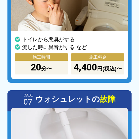
トイレから悪臭がする
流した時に異音がする など
施工時間
施工料金
20
4,400
分〜
円(税込)〜
CASE
ウォシュレットの
故障
07