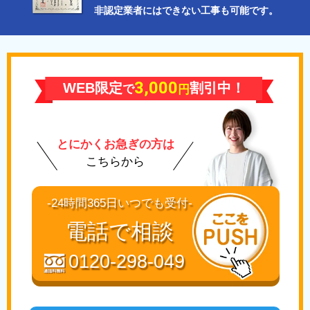
非認定業者にはできない工事も可能です。
3,000
WEB限定
割引中！
で
円
とにかくお急ぎの方は
こちらから
-24時間365日いつでも受付-
電話で相談
0120-298-049