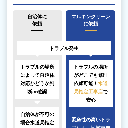
自治体に
マルキンクリーン
依頼
に依頼
トラブル発生
トラブルの場所
トラブルの場所
によって
自治体
がどこでも
修理
対応かどうか
判
依頼可能！
水道
断or確認
局指定工事店
で
安心
自治体が不可の
緊急性の高いトラ
場合
水道局指定