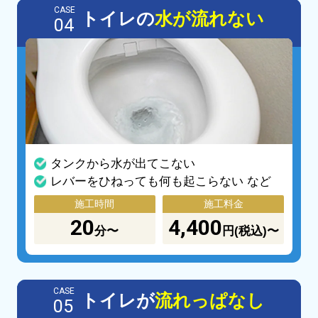
CASE
トイレの
水が流れない
04
タンクから水が出てこない
レバーをひねっても何も起こらない など
施工時間
施工料金
20
4,400
分〜
円(税込)〜
CASE
トイレが
流れっぱなし
05