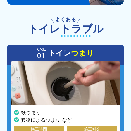
よくある
トイレ
トラブル
CASE
トイレ
つまり
01
紙づまり
異物によるつまり など
施工時間
施工料金