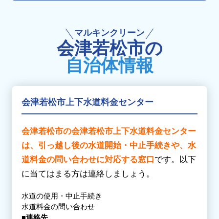
大郷町
/
黒川郡大衡村
/
黒川郡大和町
町 / いわき市 / 大熊町 / 小野町
【た行】
【さ行】
天童市
【か行】
塩竈市
/
柴田郡大河原町
/
柴田郡川崎町
/
柴
マルキンクリーン
鏡石町 / 葛尾村 / 金山町 / 川内村 / 川俣町 / 喜
【は行】
田郡柴田町
/
柴田郡村田町
/
白石市
/
仙台市
/
会津若松市の
多方市 / 北塩原村 /
国見町
/
桑折町
/
郡山市
東根市
仙台市太白区
/
仙台市泉区
/
仙台市若林区
/
自治体情報
仙台市宮城野区
/
仙台市青葉区
【さ行 】
【や行】
鮫川村 / 下郷町 / 昭和村 / 白河市 / 新地町 / 須
【た行】
山形市
/
米沢市
賀川市 / 相馬市
多賀城市
/
遠田郡美里町
/
遠田郡涌谷町
/
富
会津若松市上下水道料金センター
谷市
/
登米市
【た行】
伊達市
/ 只見町 / 棚倉町 / 玉川村 / 田村市 / 天
【な行】
会津若松市の会津若松市上下水道料金センター
栄村 / 富岡町
名取市
は、引っ越し後の水道開始・中止手続きや、水
【な行】
【は行】
道料金の問い合わせに対応する窓口
です。以下
中島村 / 浪江町 / 楢葉町 / 西会津町 / 西郷村 /
東松島市
に当てはまる方は連絡しましょう。
二本松市
【ま行】
【は行】
宮城郡七ヶ浜町
/
宮城郡松島町
/
宮城郡利府
水道の使用・中止手続き
福島市
/ 塙町 / 磐梯町 / 檜枝岐村 / 平田村 / 広
水道料金の問い合わせ
町
■連絡先
野町 / 双葉町 / 古殿町