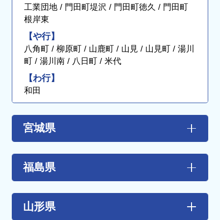
工業団地 / 門田町堤沢 / 門田町徳久 / 門田町
根岸東
【や行】
八角町 / 柳原町 / 山鹿町 / 山見 / 山見町 / 湯川
町 / 湯川南 / 八日町 / 米代
【わ行】
和田
宮城県
【あ行】
伊具郡丸森町
/
石巻市
/
岩沼市
/
大崎市
福島県
【か行】
【あ行】
角田市
/
刈田郡蔵王町
/
刈田郡七ヶ宿町
/
加
大玉村
/ 会津坂下町 / 会津美里町 / 会津若松
山形県
美郡加美町
/
加美郡色麻町
/
栗原市
/
黒川郡
市 / 浅川町 / 飯舘村 / 石川町 / 泉崎村 / 猪苗代