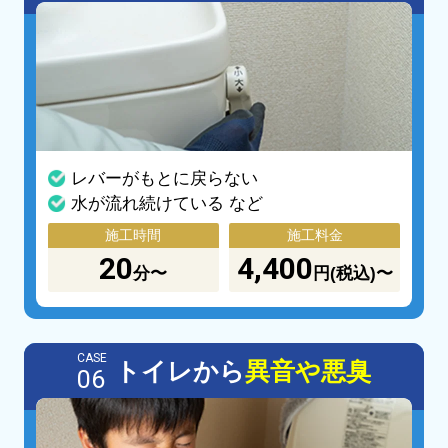
レバーがもとに戻らない
水が流れ続けている など
施工時間
施工料金
20
4,400
分〜
円(税込)〜
CASE
トイレから
異音や悪臭
06