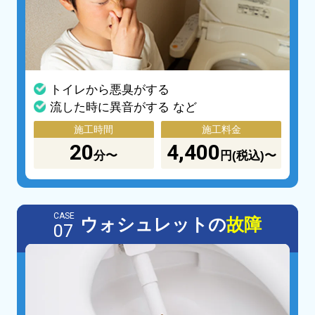
トイレから悪臭がする
流した時に異音がする など
施工時間
施工料金
20
4,400
分〜
円(税込)〜
CASE
ウォシュレットの
故障
07