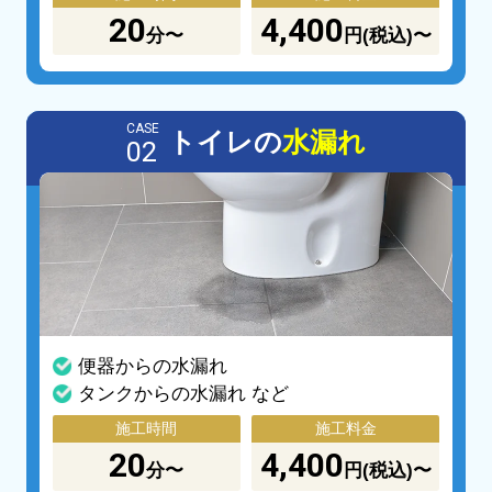
20
4,400
分〜
円(税込)〜
CASE
トイレの
水漏れ
02
便器からの水漏れ
タンクからの水漏れ など
施工時間
施工料金
20
4,400
分〜
円(税込)〜