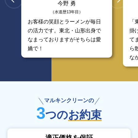
今野 勇
（水道歴13年目）
お客様の笑顔とラーメンが毎日
「
の活力です。東北・山形出身で
掛
なまっておりますがそちらは愛
て
嬌で！
ら
な
マルキンクリーンの
3
つの
お約束