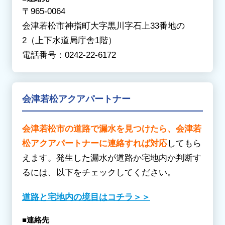
【わ行】
〒965-0064
【ま行】
亘理郡山元町
/
亘理郡亘理町
会津若松市神指町大字黒川字石上33番地の
三島町 / 南会津町 / 南相馬市 /
三春町
/
本宮市
2（上下水道局庁舎1階）
【や行】
電話番号：0242-22-6172
柳津町 / 矢吹町 / 矢祭町 / 湯川村
会津若松アクアパートナー
会津若松市の道路で漏水を見つけたら、会津若
松アクアパートナーに連絡すれば対応
してもら
えます。発生した漏水が道路か宅地内か判断す
るには、以下をチェックしてください。
道路と宅地内の境目はコチラ＞＞
■連絡先