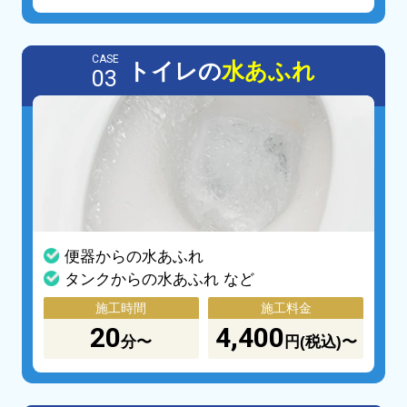
CASE
トイレの
水あふれ
03
便器からの水あふれ
タンクからの水あふれ など
施工時間
施工料金
20
4,400
分〜
円(税込)〜