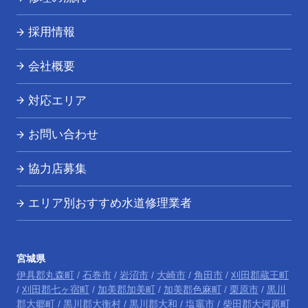
採用情報
会社概要
対応エリア
お問い合わせ
協力店募集
エリア別おすすめ水道修理業者
宮城県
伊具郡丸森町
/
石巻市
/
岩沼市
/
大崎市
/
角田市
/
刈田郡蔵王町
/
刈田郡七ヶ宿町
/
加美郡加美町
/
加美郡色麻町
/
栗原市
/
黒川
郡大郷町
/
黒川郡大衡村
/
黒川郡大和
/
塩竈市
/
柴田郡大河原町