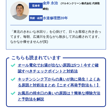
金井 永治
(マルキンクリーン株式会社 代表取
監修者
締役)
水道修理歴20年
実績・経歴
「東北のきれいな水回り」を心掛けて、日々お客様と向き合っ
てます。毎朝、広瀬川を見ながら散歩して沢山癒されてます。
なかなか痩せませんが(笑)
こちらも読まれています
オール電化でお湯が出ない原因は5つ！今すぐ確
認すべきチェックポイントと対処法
キッチンシンク下からの臭いが急に発生！よくあ
る原因と対処法まとめ【ニオイ再発予防法も！】
お風呂の排水口の臭いの原因は？簡単な掃除方法
と予防法を解説