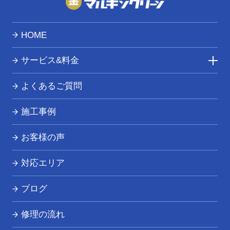
柳津町 / 矢吹町 / 矢祭町 / 湯川村
HOME
サービス&料金
トイレつまり・水漏れ
よくあるご質問
お風呂つまり・水漏れ
施工事例
キッチンつまり・水漏れ
お客様の声
洗面所つまり・水漏れ
対応エリア
給湯器の修理・交換
ブログ
その他の水道トラブル
修理の流れ