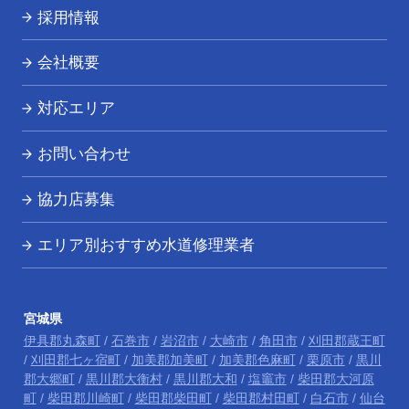
採用情報
会社概要
対応エリア
お問い合わせ
協力店募集
エリア別おすすめ水道修理業者
宮城県
伊具郡丸森町
/
石巻市
/
岩沼市
/
大崎市
/
角田市
/
刈田郡蔵王町
/
刈田郡七ヶ宿町
/
加美郡加美町
/
加美郡色麻町
/
栗原市
/
黒川
郡大郷町
/
黒川郡大衡村
/
黒川郡大和
/
塩竈市
/
柴田郡大河原
町
/
柴田郡川崎町
/
柴田郡柴田町
/
柴田郡村田町
/
白石市
/
仙台