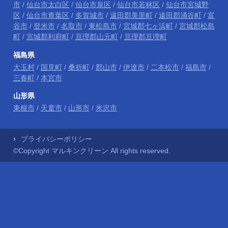
市
/
仙台市太白区
/
仙台市泉区
/
仙台市若林区
/
仙台市宮城野
区
/
仙台市青葉区
/
多賀城市
/
遠田郡美里町
/
遠田郡涌谷町
/
富
谷市
/
登米市
/
名取市
/
東松島市
/
宮城郡七ヶ浜町
/
宮城郡松島
町
/
宮城郡利府町
/
亘理郡山元町
/
亘理郡亘理町
福島県
大玉村
/
国見町
/
桑折町
/
郡山市
/
伊達市
/
二本松市
/
福島市
/
三春町
/
本宮市
山形県
東根市
/
天童市
/
山形市
/
米沢市
プライバシーポリシー
©Copyright マルキンクリーン All rights reserved.