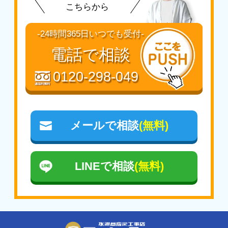
山形市
/
米沢市
【さ行 】
こちらから
【た行】
鮫川村 / 下郷町 / 昭和村 / 白河市 / 新地町 /
多賀城市
/
遠田郡美里町
/
遠田郡涌谷町
/
富
須賀川市 / 相馬市
-24時間365日いつでも受付-
谷市
/
登米市
【た行】
電話で相談
【な行】
伊達市
/ 只見町 / 棚倉町 / 玉川村 / 田村市 /
名取市
天栄村 / 富岡町
0120-298-049
【は行】
【な行】
東松島市
中島村 / 浪江町 / 楢葉町 / 西会津町 / 西郷村 /
二本松市
【ま行】
メールで相談
(無料)
宮城郡七ヶ浜町
/
宮城郡松島町
/
宮城郡利府
【は行】
町
福島市
/ 塙町 / 磐梯町 / 檜枝岐村 / 平田村 /
広野町 / 双葉町 / 古殿町
【わ行】
LINEで相談
(無料)
亘理郡山元町
/
亘理郡亘理町
【ま行】
三島町 / 南会津町 / 南相馬市 /
三春町
/
本宮
市
【や行】