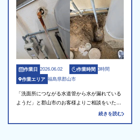
2026.06.02
3時間
作業日
作業時間
福島県郡山市
作業エリア
「洗面所につながる水道管から水が漏れている
ようだ」と郡山市のお客様よりご相談をいただ
きました。 現場にお伺いして確認したところ、
続きを読む
建物の外壁沿いに立ち上がっている洗面所への
給水管が、経年により全体的に錆びて腐食が進
み、漏水 […]