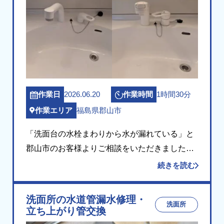
2026.06.20
1時間30分
作業日
作業時間
福島県郡山市
作業エリア
「洗面台の水栓まわりから水が漏れている」と
郡山市のお客様よりご相談をいただきました。
現場にお伺いして確認したところ、長年ご使用
続きを読む
の洗髪シャワー水栓と、その下の止水栓に経年
劣化が見られ、水漏れが発生している状態でし
洗面所の水道管漏水修理・
洗面所
た。経年 […]
立ち上がり管交換