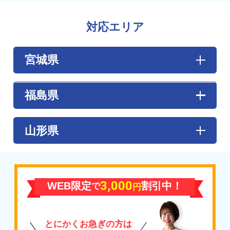
対応エリア
宮城県
【あ行】
福島県
伊具郡丸森町
/
石巻市
/
岩沼市
/
大崎市
【か行】
【あ行】
山形県
角田市
/
刈田郡蔵王町
/
刈田郡七ヶ宿町
/
加
大玉村
/ 会津坂下町 / 会津美里町 / 会津若松
美郡加美町
/
加美郡色麻町
/
栗原市
/
黒川郡
市 / 浅川町 / 飯舘村 / 石川町 / 泉崎村 / 猪苗
大郷町
/
黒川郡大衡村
/
黒川郡大和町
【た行】
代町 / いわき市 / 大熊町 / 小野町
天童市
【さ行】
【か行】
3,000
WEB限定
割引中！
で
塩竈市
/
柴田郡大河原町
/
柴田郡川崎町
/
柴
円
【は行】
鏡石町 / 葛尾村 / 金山町 / 川内村 / 川俣町 /
田郡柴田町
/
柴田郡村田町
/
白石市
/
仙台市
/
東根市
喜多方市 / 北塩原村 /
国見町
/
桑折町
/
郡山
仙台市太白区
/
仙台市泉区
/
仙台市若林区
/
市
【や行】
とにかくお急ぎの方は
仙台市宮城野区
/
仙台市青葉区