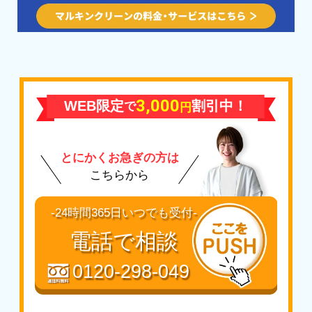
3,000
WEB限定
割引中！
で
円
とにかくお急ぎの方は
こちらから
-24時間365日いつでも受付-
電話で相談
0120-298-049