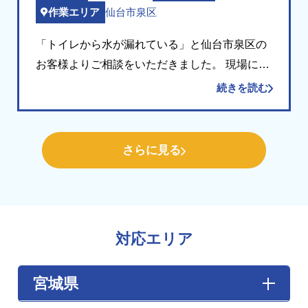
仙台市泉区
作業エリア
「トイレから水が漏れている」と仙台市泉区の
お客様よりご相談をいただきました。 現場にお
伺いして確認したところ、便器内へチョロチョ
続きを読む
ロと水が流れ続けている状態でした。タンクの
内部を点検すると、排水口を開閉するフロート
弁（フラ […]
さらに見る
対応エリア
宮城県