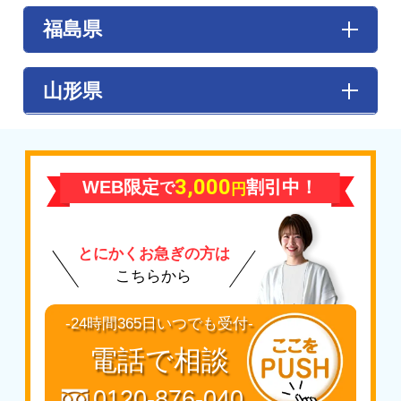
【あ行】
福島県
伊具郡丸森町
/
石巻市
/
岩沼市
/
大崎市
【か行】
【あ行】
山形県
角田市
/
刈田郡蔵王町
/
刈田郡七ヶ宿町
/
加
大玉村
/ 会津坂下町 / 会津美里町 / 会津若松
美郡加美町
/
加美郡色麻町
/
栗原市
/
黒川郡
市 / 浅川町 / 飯舘村 / 石川町 / 泉崎村 / 猪苗
大郷町
/
黒川郡大衡村
/
黒川郡大和町
【た行】
代町 / いわき市 / 大熊町 / 小野町
天童市
【さ行】
【か行】
3,000
WEB限定
割引中！
で
塩竈市
/
柴田郡大河原町
/
柴田郡川崎町
/
柴
円
【は行】
鏡石町 / 葛尾村 / 金山町 / 川内村 / 川俣町 /
田郡柴田町
/
柴田郡村田町
/
白石市
/
仙台市
/
東根市
喜多方市 / 北塩原村 /
国見町
/
桑折町
/
郡山
仙台市太白区
/
仙台市泉区
/
仙台市若林区
/
市
【や行】
とにかくお急ぎの方は
仙台市宮城野区
/
仙台市青葉区
山形市
/
米沢市
【さ行 】
こちらから
【た行】
鮫川村 / 下郷町 / 昭和村 / 白河市 / 新地町 /
多賀城市
/
遠田郡美里町
/
遠田郡涌谷町
/
富
須賀川市 / 相馬市
-24時間365日いつでも受付-
谷市
/
登米市
【た行】
電話で相談
【な行】
伊達市
/ 只見町 / 棚倉町 / 玉川村 / 田村市 /
名取市
天栄村 / 富岡町
0120-876-040