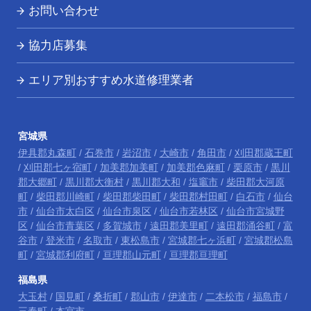
お問い合わせ
協力店募集
エリア別おすすめ水道修理業者
宮城県
伊具郡丸森町
/
石巻市
/
岩沼市
/
大崎市
/
角田市
/
刈田郡蔵王町
/
刈田郡七ヶ宿町
/
加美郡加美町
/
加美郡色麻町
/
栗原市
/
黒川
郡大郷町
/
黒川郡大衡村
/
黒川郡大和
/
塩竈市
/
柴田郡大河原
町
/
柴田郡川崎町
/
柴田郡柴田町
/
柴田郡村田町
/
白石市
/
仙台
市
/
仙台市太白区
/
仙台市泉区
/
仙台市若林区
/
仙台市宮城野
区
/
仙台市青葉区
/
多賀城市
/
遠田郡美里町
/
遠田郡涌谷町
/
富
谷市
/
登米市
/
名取市
/
東松島市
/
宮城郡七ヶ浜町
/
宮城郡松島
町
/
宮城郡利府町
/
亘理郡山元町
/
亘理郡亘理町
福島県
大玉村
/
国見町
/
桑折町
/
郡山市
/
伊達市
/
二本松市
/
福島市
/
三春町
/
本宮市