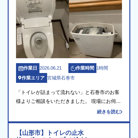
2026.06.21
1時間
作業日
作業時間
宮城県石巻市
作業エリア
「トイレが詰まって流れない」と石巻市のお客
様よりご相談をいただきました。 現場にお伺い
して確認したところ、便器の排水路の奥で詰ま
続きを読む
りが起きており、上から押し流す方法では解消
が難しい状態でした。排水路の奥での詰まり
【山形市】トイレの止水
は、ラバー […]