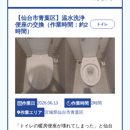
たところ、給水を制御するボールタップのダイ
ヤフラム（水量を調整するゴム部品）と止水栓
【仙台市青葉区】温水洗浄
に経年劣 […]
便座の交換（作業時間：約2
トイレ
時間）
2026.06.13
2時間
作業日
作業時間
宮城県仙台市青葉区
作業エリア
「トイレの暖房便座が壊れてしまった」と仙台