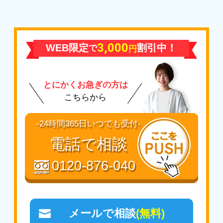
3,000
WEB限定
割引中！
で
円
とにかくお急ぎの方は
こちらから
-24時間365日いつでも受付-
電話で相談
0120-876-040
メールで相談
(無料)