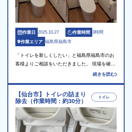
2025.10.27
3時間
作業日
作業時間
福島県福島市
作業エリア
「トイレを新しくしたい」と福島県福島市のお
客様よりご相談をいただきました。 現場を確認
したところ、長年ご使用の洋式便器と温水洗浄
続きを読む
便座が経年劣化しており、交換をご希望とのこ
とでした。設置状況と給排水の位置を確認し、
【仙台市】トイレの詰まり
トイレ
後継機種 […]
除去（作業時間：約30分）