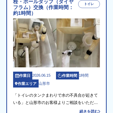
栓・ボールタップ（ダイヤ
トイレ
フラム）交換（作業時間：
約1時間）
2026.06.15
1時間
作業日
作業時間
山形市
作業エリア
「トイレのタンクまわりで水の不具合が起きて
いる」と山形市のお客様よりご相談をいただき
ました。 現場にお伺いしてタンク内部を点検し
続きを読む