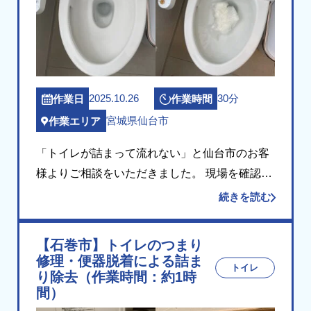
2025.10.26
30分
作業日
作業時間
宮城県仙台市
作業エリア
「トイレが詰まって流れない」と仙台市のお客
様よりご相談をいただきました。 現場を確認し
たところ、便器内にトイレットペーパー等が多
続きを読む
量に詰まり、水が正常に流れない状態でした。
無理に水を流すと便器からあふれるおそれがあ
【石巻市】トイレのつまり
ったため […]
修理・便器脱着による詰ま
トイレ
り除去（作業時間：約1時
間）