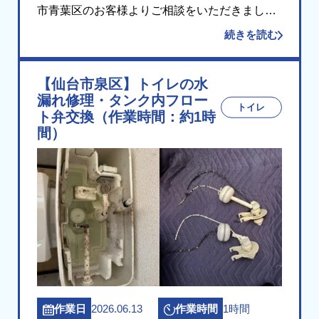
市青葉区のお客様よりご相談をいただきまし
た。 現場にお伺いして確認したところ、便器に
続きを読む
取り付ける温水洗浄便座（暖房便座）の固定部
分（留め具）が損傷し、便座がしっかり固定で
【仙台市泉区】トイレの水
きない状態 […]
漏れ修理・タンク内フロー
トイレ
ト弁交換（作業時間：約1時
間）
2026.06.13
1時間
作業日
作業時間