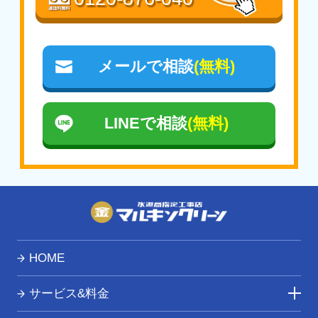
【は行】
【な行】
東松島市
中島村 / 浪江町 / 楢葉町 / 西会津町 / 西郷村 /
二本松市
【ま行】
メールで相談
(無料)
宮城郡七ヶ浜町
/
宮城郡松島町
/
宮城郡利府
【は行】
町
福島市
/ 塙町 / 磐梯町 / 檜枝岐村 / 平田村 /
広野町 / 双葉町 / 古殿町
【わ行】
LINEで相談
(無料)
亘理郡山元町
/
亘理郡亘理町
【ま行】
三島町 / 南会津町 / 南相馬市 /
三春町
/
本宮
市
【や行】
柳津町 / 矢吹町 / 矢祭町 / 湯川村
HOME
サービス&料金