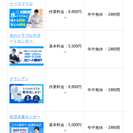
イースマイル
作業料金：8,800円
全
年中無休 ・24時間
～
水のトラブルサポ
ートセンター
基本料金：5,500円
全
年中無休 ・24時間
～
クラシアン
作業料金：8,800円
年中無休 ・24時間
～
生活水道センター
基本料金：5,000円
年中無休 ・24時間
～