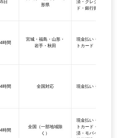
65日
済・クレジットカー
形県
ド・銀行振込
宮城・福島・山形・
現金払い・クレジッ
24時間
岩手・秋田
トカード
24時間
全国対応
現金払い・銀行振込
現金払い・クレジッ
全国（一部地域除
トカード・後払い決
24時間
く）
済・モバイル決済・