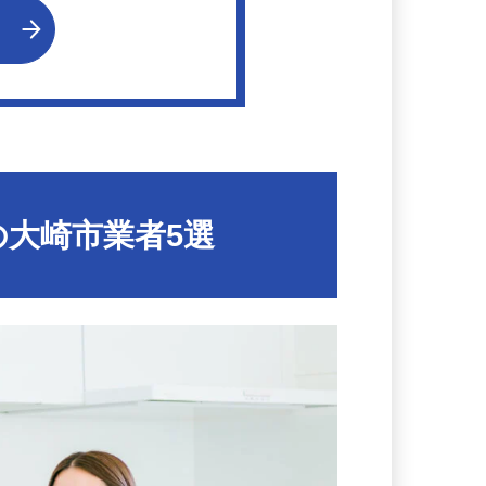
る
大崎市業者5選