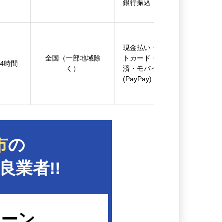
銀行振込
現金払い・クレジッ
全国（一部地域除
トカード・後払い決
24時間
く）
済・モバイル決済
(PayPay)・銀行振込
市
の
良業者!!
リーン