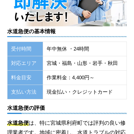
水道急便の基本情報
受付時間
年中無休 ・24時間
対応エリア
宮城・福島・山形・岩手・秋田
料金目安
作業料金：4,400円～
支払い方法
現金払い・クレジットカード
水道急便の評価
水道急便
は、特に宮城県利府町では評判の良い修
理業者です。地域に密着し、水道トラブルの対応