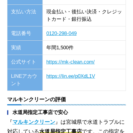
支払い方法
現金払い・後払い決済・クレジッ
トカード・銀行振込
電話番号
0120-298-049
実績
年間1,500件
公式サイト
https://mk-clean.com/
LINEアカウ
https://lin.ee/p0XdL1V
ント
マルキンクリーンの評価
水道局指定工事店で安心
『
マルキンクリーン
』は宮城県で水道トラブルに
対応している
水道局指定工事店
です。この指定を