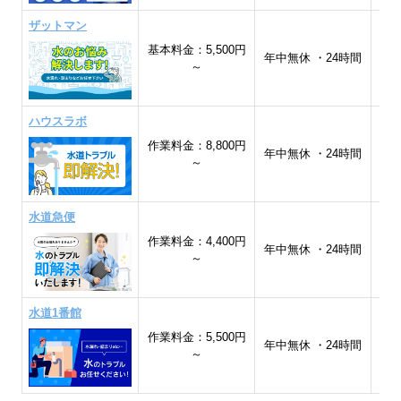
ザットマン
東
基本料金：5,500円
エ
年中無休 ・24時間
～
エ
ハウスラボ
作業料金：8,800円
全
年中無休 ・24時間
～
水道急便
作業料金：4,400円
宮
年中無休 ・24時間
～
形
水道1番館
作業料金：5,500円
年中無休 ・24時間
～