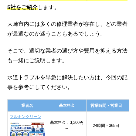
5社をご紹介
します。
大崎市内には多くの修理業者が存在し、どの業者
が最適なのか迷うこともあるでしょう。
そこで、適切な業者の選び方や費用を抑える方法
も一緒にご説明します。
水道トラブルを早急に解決したい方は、今回の記
事を参考にしてください。
業者名
基本料金
営業時間・営業日
マルキンクリーン
基本料金：3,300円
宮
24時間・365日
～