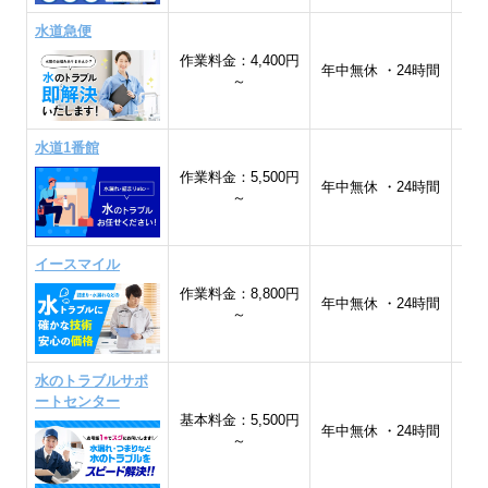
水道急便
作業料金：4,400円
宮
年中無休 ・24時間
～
形
水道1番館
作業料金：5,500円
年中無休 ・24時間
～
イースマイル
作業料金：8,800円
全
年中無休 ・24時間
～
水のトラブルサポ
ートセンター
基本料金：5,500円
全
年中無休 ・24時間
～