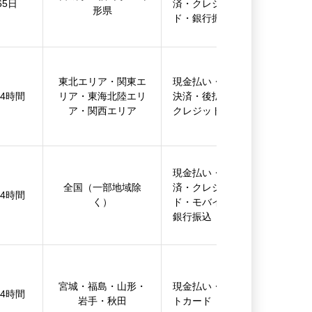
65日
済・クレジットカー
形県
ド・銀行振込
東北エリア・関東エ
現金払い・コンビニ
24時間
リア・東海北陸エリ
決済・後払い決済・
ア・関西エリア
クレジットカード
現金払い・後払い決
全国（一部地域除
済・クレジットカー
24時間
く）
ド・モバイル決済・
銀行振込
宮城・福島・山形・
現金払い・クレジッ
24時間
岩手・秋田
トカード