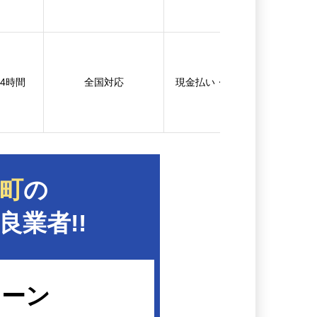
24時間
全国対応
現金払い・銀行振込
町
の
良業者!!
リーン