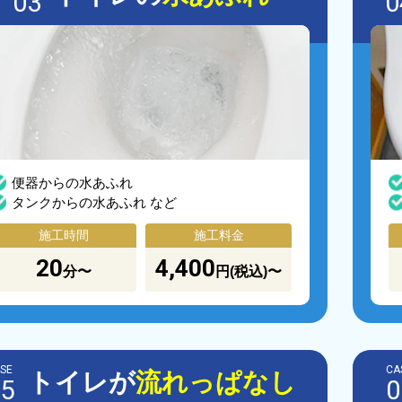
03
0
便器からの水あふれ
タンクからの水あふれ など
施工時間
施工料金
20
4,400
分〜
円(税込)〜
SE
CA
トイレが
流れっぱなし
5
0