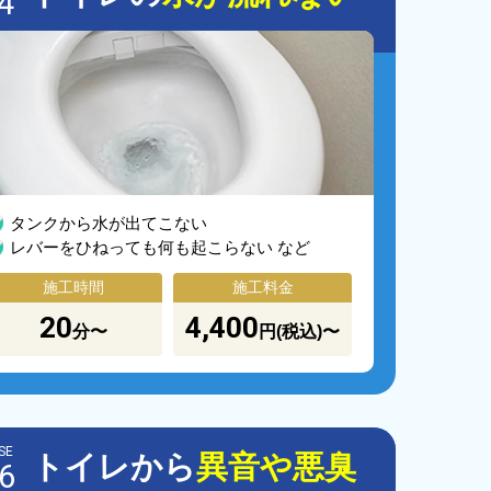
4
タンクから水が出てこない
レバーをひねっても何も起こらない など
施工時間
施工料金
20
4,400
分〜
円(税込)〜
SE
トイレから
異音や悪臭
6