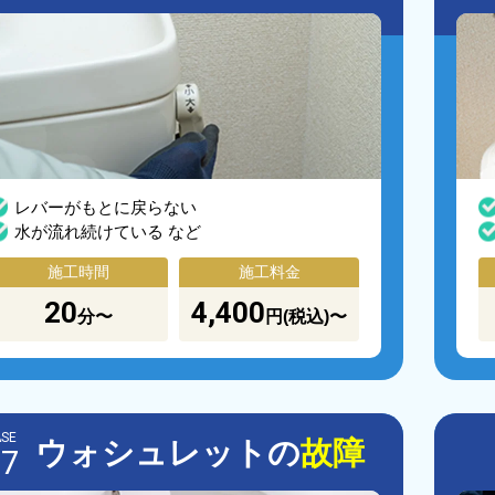
レバーがもとに戻らない
水が流れ続けている など
施工時間
施工料金
20
4,400
分〜
円(税込)〜
SE
ウォシュレットの
故障
07