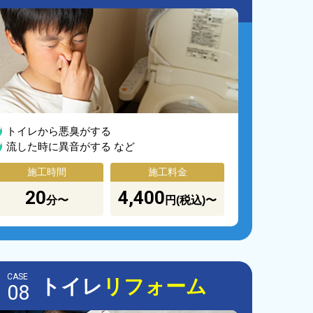
トイレから悪臭がする
流した時に異音がする など
施工時間
施工料金
20
4,400
分〜
円(税込)〜
CASE
トイレ
リフォーム
08