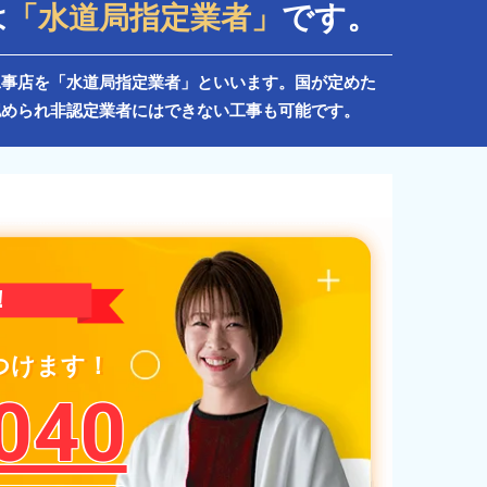
は
です。
「水道局指定業者」
工事店を「水道局指定業者」といいます。国が定めた
認められ非認定業者にはできない工事も可能です。
！
つけます！
040