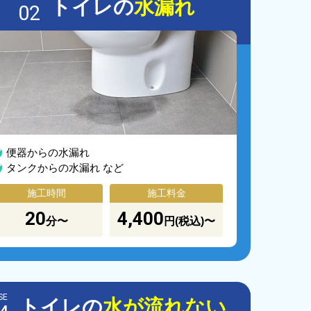
トイレの
水漏れ
02
便器からの水漏れ
タンクからの水漏れ など
施工時間
施工料金
20
4,400
分〜
円(税込)〜
SE
トイレの
水が流れない