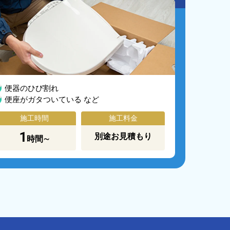
便器のひび割れ
便座がガタついている など
施工時間
施工料金
1
別途お見積もり
時間∼