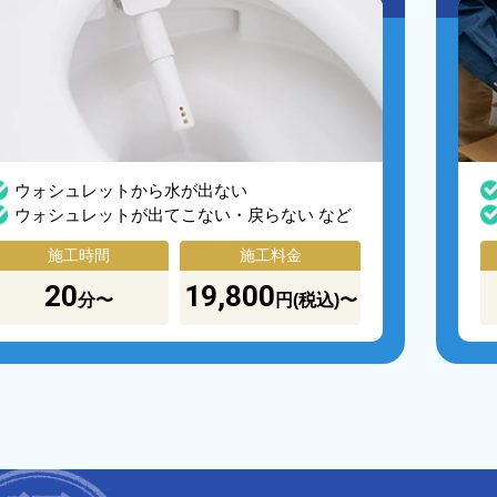
ウォシュレットから水が出ない
ウォシュレットが出てこない・戻らない など
施工時間
施工料金
20
19,800
分〜
円(税込)〜