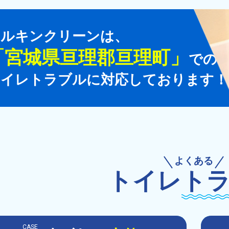
マルキンクリーンは、
「
宮城県亘理郡亘理町
」
での
トイレトラブルに対応しております！
よくある
トイレ
ト
CASE