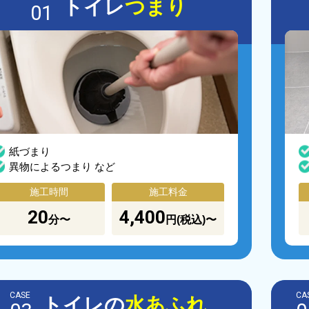
トイレ
つまり
01
紙づまり
異物によるつまり など
施工時間
施工料金
20
4,400
分〜
円(税込)〜
CASE
CA
トイレの
水あふれ