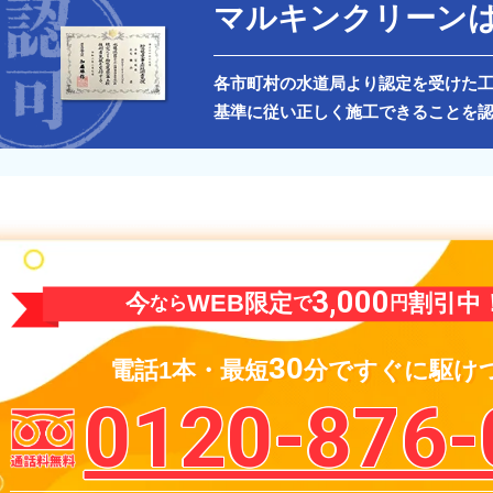
マルキンクリーン
各市町村の水道局より認定を受けた
基準に従い正しく施工できることを
3,000
今
WEB限定
割引中
なら
で
円
30
電話1本・最短
分で
すぐに駆け
0120-876-