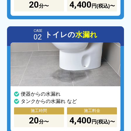
20
4,400
分〜
円(税込)〜
CASE
トイレの
水漏れ
02
便器からの水漏れ
タンクからの水漏れ など
施工時間
施工料金
20
4,400
分〜
円(税込)〜