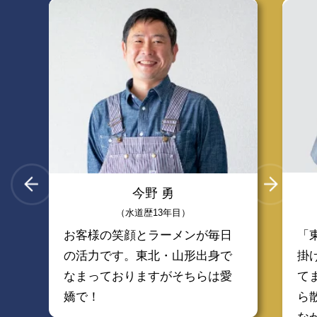
今野 勇
（水道歴13年目）
お客様の笑顔とラーメンが毎日
「
の活力です。東北・山形出身で
掛
なまっておりますがそちらは愛
て
嬌で！
ら