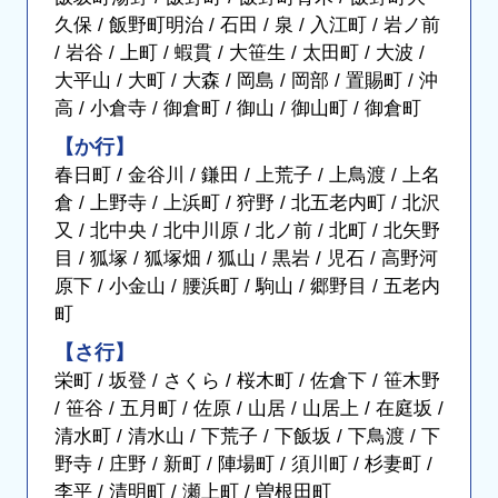
久保 / 飯野町明治 / 石田 / 泉 / 入江町 / 岩ノ前
/ 岩谷 / 上町 / 蝦貫 / 大笹生 / 太田町 / 大波 /
大平山 / 大町 / 大森 / 岡島 / 岡部 / 置賜町 / 沖
高 / 小倉寺 / 御倉町 / 御山 / 御山町 / 御倉町
【か行】
春日町 / 金谷川 / 鎌田 / 上荒子 / 上鳥渡 / 上名
倉 / 上野寺 / 上浜町 / 狩野 / 北五老内町 / 北沢
又 / 北中央 / 北中川原 / 北ノ前 / 北町 / 北矢野
目 / 狐塚 / 狐塚畑 / 狐山 / 黒岩 / 児石 / 高野河
原下 / 小金山 / 腰浜町 / 駒山 / 郷野目 / 五老内
町
【さ行】
栄町 / 坂登 / さくら / 桜木町 / 佐倉下 / 笹木野
/ 笹谷 / 五月町 / 佐原 / 山居 / 山居上 / 在庭坂 /
清水町 / 清水山 / 下荒子 / 下飯坂 / 下鳥渡 / 下
野寺 / 庄野 / 新町 / 陣場町 / 須川町 / 杉妻町 /
李平 / 清明町 / 瀬上町 / 曽根田町