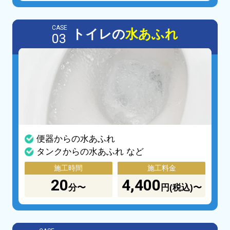
CASE
トイレの
水あふれ
03
便器からの水あふれ
タンクからの水あふれ など
施工時間
施工料金
20
4,400
分〜
円(税込)〜