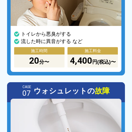
トイレから悪臭がする
流した時に異音がする など
施工時間
施工料金
20
4,400
分〜
円(税込)〜
CASE
ウォシュレットの
故障
07