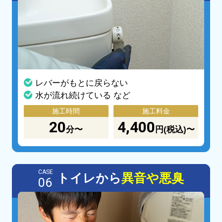
レバーがもとに戻らない
水が流れ続けている など
施工時間
施工料金
20
4,400
分〜
円(税込)〜
CASE
トイレから
異音や悪臭
06