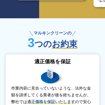
な
マルキンクリーンの
3
つの
お約束
適正価格を保証
作業内容に見合っていないような、法外な金
額を請求してくる業者が後を絶ちませんが、
弊社では適
正価格を保証いたします
ので安心