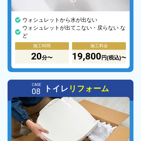
ウォシュレットから水が出ない
ウォシュレットが出てこない・戻らない な
ど
施工時間
施工料金
20
19,800
分〜
円(税込)〜
CASE
トイレ
リフォーム
08