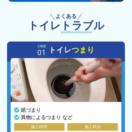
よくある
トイレ
トラブル
CASE
トイレ
つまり
01
紙づまり
異物によるつまり など
施工時間
施工料金