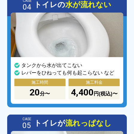
CASE
トイレの
水が流れない
04
タンクから水が出てこない
レバーをひねっても何も起こらない など
施工時間
施工料金
20
4,400
分〜
円(税込)〜
CASE
トイレが
流れっぱなし
05