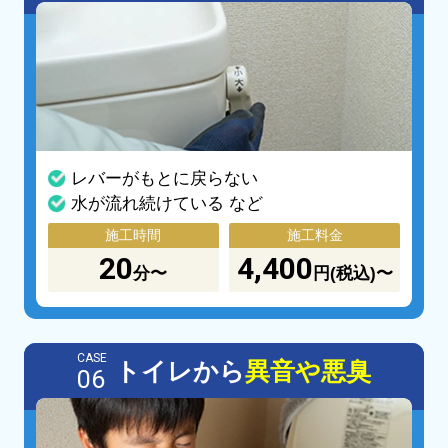
レバーがもとに戻らない
水が流れ続けている など
施工時間
施工料金
20
4,400
分〜
円(税込)〜
CASE
トイレから
異音や悪臭
06