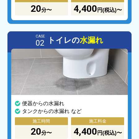
20
4,400
分〜
円(税込)〜
CASE
トイレの
水漏れ
02
便器からの水漏れ
タンクからの水漏れ など
施工時間
施工料金
20
4,400
分〜
円(税込)〜