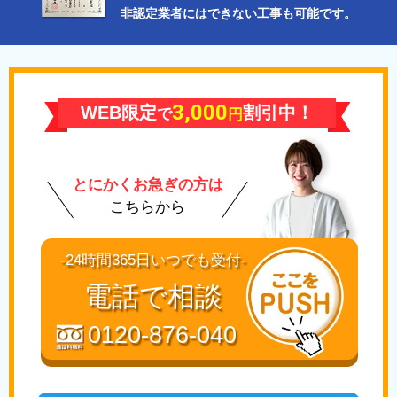
非認定業者にはできない工事も可能です。
3,000
WEB限定
割引中！
で
円
とにかくお急ぎの方は
こちらから
-24時間365日いつでも受付-
電話で相談
0120-876-040