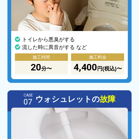
トイレから悪臭がする
流した時に異音がする など
施工時間
施工料金
20
4,400
分〜
円(税込)〜
CASE
ウォシュレットの
故障
07