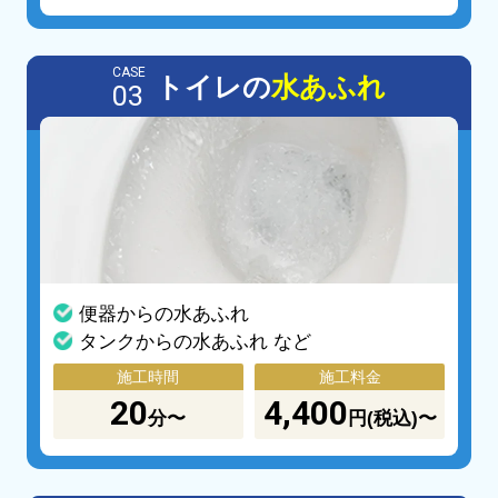
CASE
トイレの
水あふれ
03
便器からの水あふれ
タンクからの水あふれ など
施工時間
施工料金
20
4,400
分〜
円(税込)〜