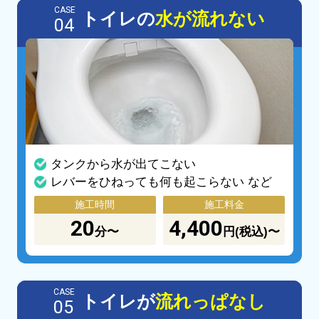
CASE
トイレの
水が流れない
04
タンクから水が出てこない
レバーをひねっても何も起こらない など
施工時間
施工料金
20
4,400
分〜
円(税込)〜
CASE
トイレが
流れっぱなし
05