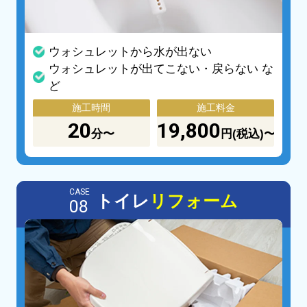
ウォシュレットから水が出ない
ウォシュレットが出てこない・戻らない な
ど
施工時間
施工料金
20
19,800
分〜
円(税込)〜
CASE
トイレ
リフォーム
08