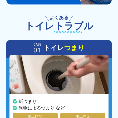
よくある
トイレ
トラブル
CASE
トイレ
つまり
01
紙づまり
異物によるつまり など
施工時間
施工料金