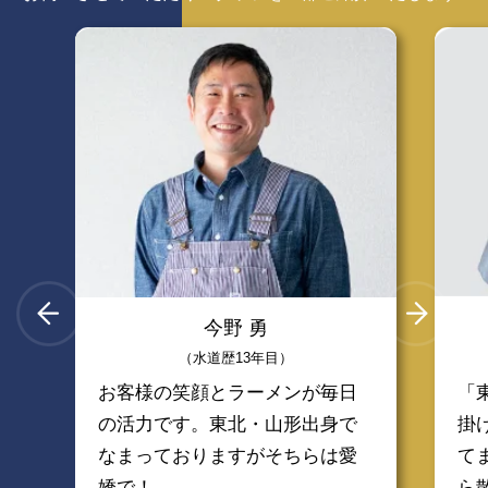
今野 勇
（水道歴13年目）
お客様の笑顔とラーメンが毎日
「
の活力です。東北・山形出身で
掛
なまっておりますがそちらは愛
て
嬌で！
ら