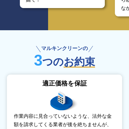
な
マルキンクリーンの
3
つの
お約束
適正価格を保証
作業内容に見合っていないような、法外な金
額を請求してくる業者が後を絶ちませんが、