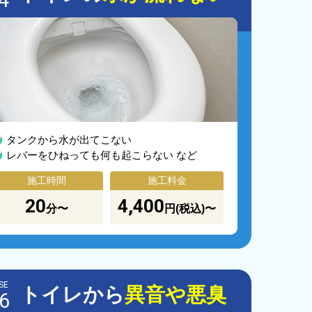
4
タンクから水が出てこない
レバーをひねっても何も起こらない など
施工時間
施工料金
20
4,400
分〜
円(税込)〜
SE
トイレから
異音や悪臭
6