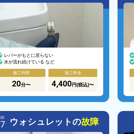
レバーがもとに戻らない
水が流れ続けている など
施工時間
施工料金
20
4,400
分〜
円(税込)〜
SE
ウォシュレットの
故障
07