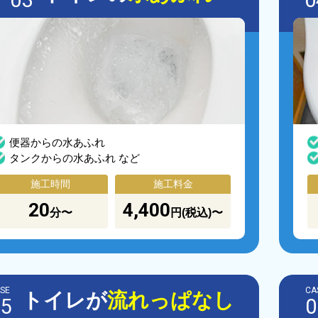
03
0
便器からの水あふれ
タンクからの水あふれ など
施工時間
施工料金
20
4,400
分〜
円(税込)〜
SE
CA
トイレが
流れっぱなし
5
0