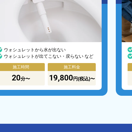
ウォシュレットから水が出ない
ウォシュレットが出てこない・戻らない など
施工時間
施工料金
20
19,800
分〜
円(税込)〜