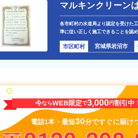
マルキンクリーン
各市町村の水道局より認定を受けた
準に従い正しく施工できることを認
宮城県岩沼市
市区町村
3,000
今
WEB限定
割引中
なら
で
円
30
電話1本・最短
分で
すぐに駆け