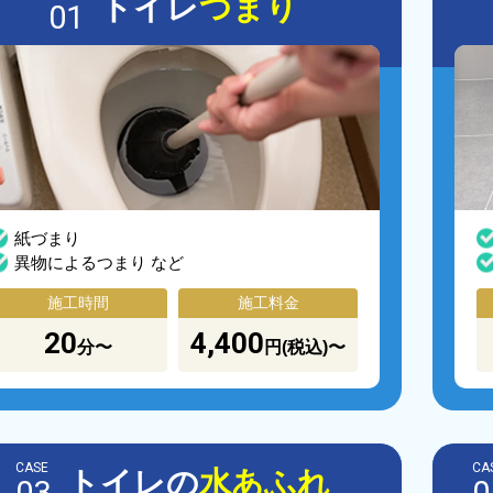
トイレ
つまり
01
紙づまり
異物によるつまり など
施工時間
施工料金
20
4,400
分〜
円(税込)〜
CASE
CA
トイレの
水あふれ