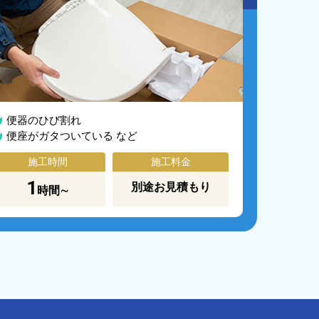
便器のひび割れ
便座がガタついている など
施工時間
施工料金
1
別途お見積もり
時間∼