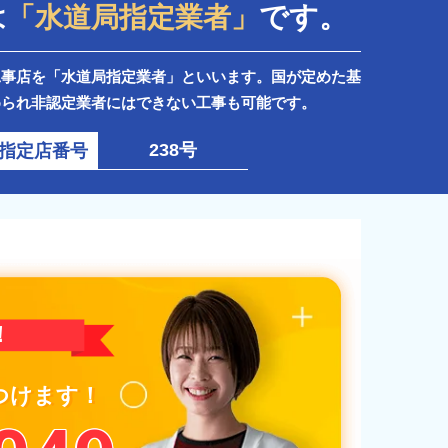
は
です。
「水道局指定業者」
工事店を「水道局指定業者」といいます。国が定めた基
められ非認定業者にはできない工事も可能です。
238号
指定店番号
！
つけます！