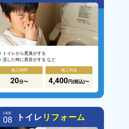
トイレから悪臭がする
流した時に異音がする など
施工時間
施工料金
20
4,400
分〜
円(税込)〜
CASE
トイレ
リフォーム
08