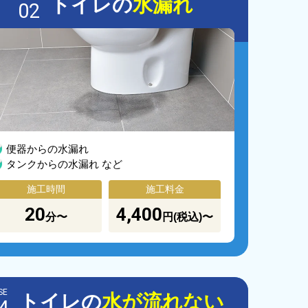
トイレの
水漏れ
02
便器からの水漏れ
タンクからの水漏れ など
施工時間
施工料金
20
4,400
分〜
円(税込)〜
SE
トイレの
水が流れない